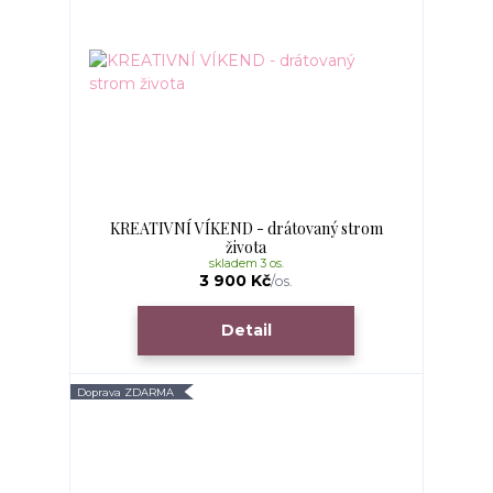
KREATIVNÍ VÍKEND - drátovaný strom
života
skladem 3 os.
3 900 Kč
/
os.
Detail
Doprava ZDARMA