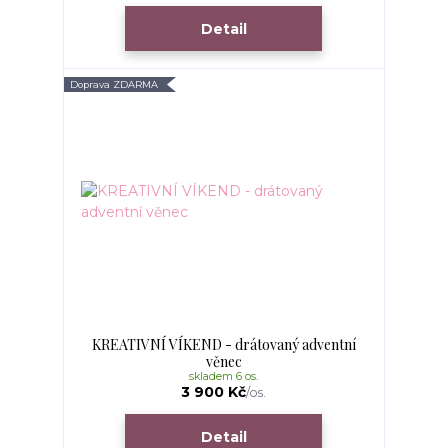
Detail
Doprava ZDARMA
KREATIVNÍ VÍKEND - drátovaný adventní
věnec
skladem 6 os.
3 900 Kč
/
os.
Detail