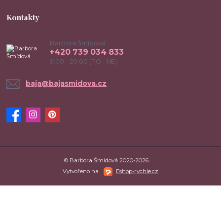
Kontakty
Barbora Šmídová
+420 739 034 833
9:00 - 20:00 (PO - NE)
baja@bajasmidova.cz
© Barbora Šmídová 2020-2026
Vytvořeno na
Eshop-rychle.cz