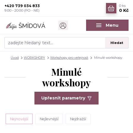
+420 739 034 833
0
ks
0 Kč
9:00 - 20:00 (PO - NE)
Menu
Hledat
Úvod
WORKSHOPY
Workshopy pro veřejnost
Minulé workshopy
Minulé
workshopy
Upřesnit parametry
Nejnovější
Nejlevnější
Nejdražší