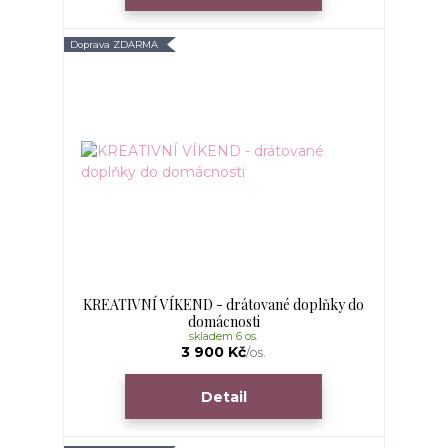
Doprava ZDARMA
KREATIVNÍ VÍKEND - drátované doplňky do
domácnosti
skladem 6 os.
3 900 Kč
/
os.
Detail