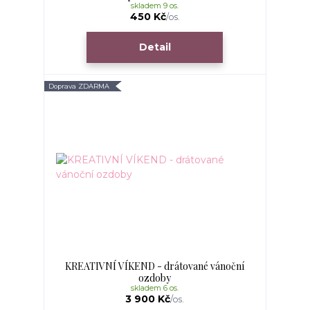
skladem 9 os.
450 Kč
/
os.
Detail
Doprava ZDARMA
KREATIVNÍ VÍKEND - drátované vánoční
ozdoby
skladem 6 os.
3 900 Kč
/
os.