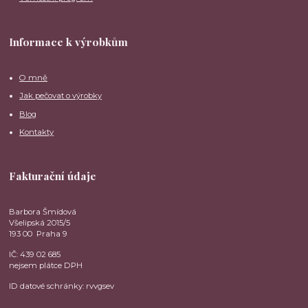
Informace k výrobkům
O mně
Jak pečovat o výrobky
Blog
Kontakty
Fakturační údaje
Barbora Šmídová
Všelipská 2015/5
193 00 Praha 9
IČ: 439 02 685
nejsem plátce DPH
ID datové schránky: rvvgsev