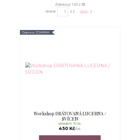
Zobrazuji 1-20 z 38
strana
z 2
další
Doprava ZDARMA
Workshop DRÁTOVANÁ LUCERNA /
SVÍCEN
skladem 10 os.
450 Kč
/
os.