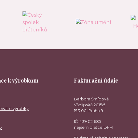
ce k výrobkům
Fakturační údaje
Barbora Šmídová
Všelipská 2015/5
ovat o výrobky
193 00 Praha 9
IČ: 439 02 685
nejsem plátce DPH
y