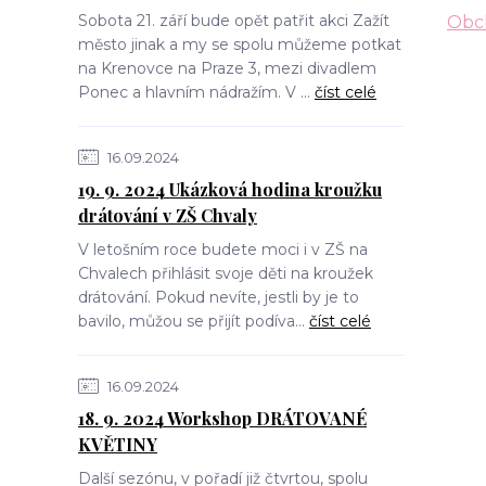
Sobota 21. září bude opět patřit akci Zažít
Obc
město jinak a my se spolu můžeme potkat
na Krenovce na Praze 3, mezi divadlem
Ponec a hlavním nádražím. V ...
číst celé
16.09.2024
19. 9. 2024 Ukázková hodina kroužku
drátování v ZŠ Chvaly
V letošním roce budete moci i v ZŠ na
Chvalech přihlásit svoje děti na kroužek
drátování. Pokud nevíte, jestli by je to
bavilo, můžou se přijít podíva...
číst celé
16.09.2024
18. 9. 2024 Workshop DRÁTOVANÉ
KVĚTINY
Další sezónu, v pořadí již čtvrtou, spolu