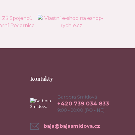
Kontakty
Barbora Šmídová
+420 739 034 833
9:00 - 20:00 (PO - NE)
baja@bajasmidova.cz