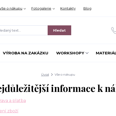
Vše o nákupu
Fotogalerie
Kontakty
Blog
Hledat
VÝROBA NA ZAKÁZKU
WORKSHOPY
MATERIÁL
Úvod
Vše o nákupu
jdůležitější informace k n
ava a platba
ení zboží