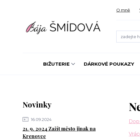
O mně
BIŽUTERIE
DÁRKOVÉ POUKAZY
Ne
Novinky
16.09.2024
Dopr
21. 9. 2024 Zažít město jinak na
Vrác
Krenovce