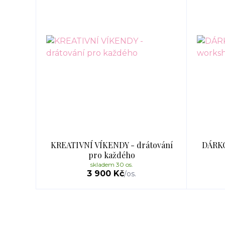
KREATIVNÍ VÍKENDY - drátování
DÁRK
pro každého
skladem 30 os.
3 900 Kč
/
os.