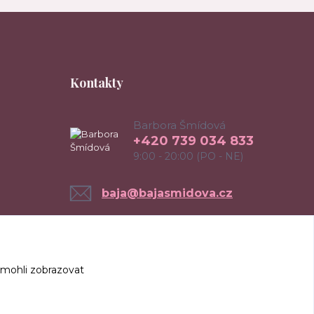
Kontakty
Barbora Šmídová
+420 739 034 833
9:00 - 20:00 (PO - NE)
baja@bajasmidova.cz
 mohli zobrazovat