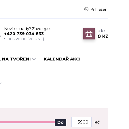
Přihlášení
Nevíte si rady? Zavolejte.
0
ks
+420 739 034 833
0 Kč
9:00 - 20:00 (PO - NE)
 NA TVOŘENÍ
KALENDÁŘ AKCÍ
y
Kč
Do