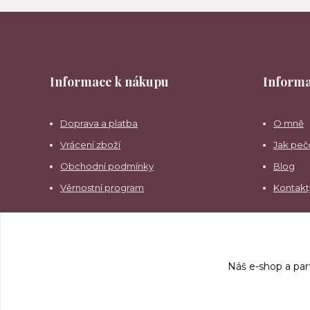
Informace k nákupu
Informa
Doprava a platba
O mně
Vrácení zboží
Jak peč
Obchodní podmínky
Blog
Věrnostní program
Kontakt
Náš e-shop a par