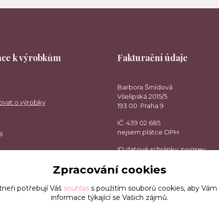
ce k výrobkům
Fakturační údaje
Barbora Šmídová
Všelipská 2015/5
ovat o výrobky
193 00 Praha 9
IČ: 439 02 685
nejsem plátce DPH
y
ID datové schránky: rvvgsev
Zpracování cookies
tneři potřebují Váš
souhlas
s použitím souborů cookies, aby Vám
informace týkající se Vašich zájmů.