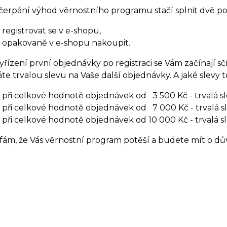
čerpání výhod věrnostního programu stačí splnit dvě p
registrovat se v e-shopu,
opakovaně v e-shopu nakoupit.
yřízení první objednávky po registraci se Vám začínají 
áte trvalou slevu na Vaše další objednávky. A jaké slevy t
při celkové hodnotě objednávek od 3 500 Kč - trvalá s
při celkové hodnotě objednávek od 7 000 Kč - trvalá s
při celkové hodnotě objednávek od 10 000 Kč - trvalá sl
ám, že Vás věrnostní program potěší a budete mít o dův