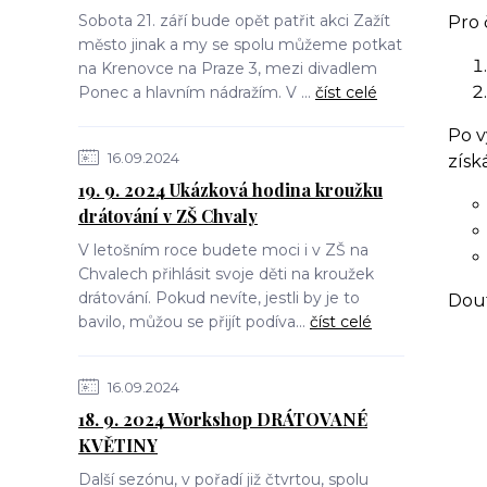
Sobota 21. září bude opět patřit akci Zažít
Pro 
město jinak a my se spolu můžeme potkat
na Krenovce na Praze 3, mezi divadlem
Ponec a hlavním nádražím. V ...
číst celé
Po v
16.09.2024
získ
19. 9. 2024 Ukázková hodina kroužku
drátování v ZŠ Chvaly
V letošním roce budete moci i v ZŠ na
Chvalech přihlásit svoje děti na kroužek
drátování. Pokud nevíte, jestli by je to
Douf
bavilo, můžou se přijít podíva...
číst celé
16.09.2024
18. 9. 2024 Workshop DRÁTOVANÉ
KVĚTINY
Další sezónu, v pořadí již čtvrtou, spolu