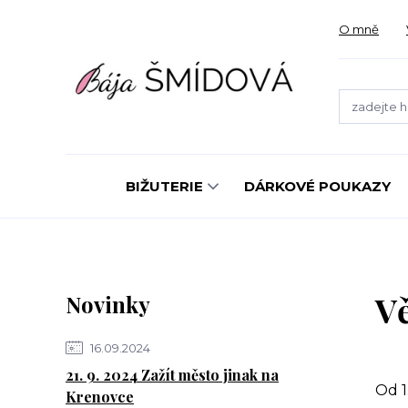
O mně
BIŽUTERIE
DÁRKOVÉ POUKAZY
V
Novinky
16.09.2024
21. 9. 2024 Zažít město jinak na
Od 1
Krenovce