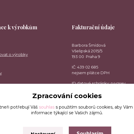
ce k výrobkům
Fakturační údaje
Barbora Šmídová
Všelipská 2015/5
ovat o výrobky
193 00 Praha 9
IČ: 439 02 685
nejsem plátce DPH
y
ID datové schránky: rvvgsev
Zpracování cookies
tneři potřebují Váš
souhlas
s použitím souborů cookies, aby Vám
informace týkající se Vašich zájmů.
Souhlasím
Nastavení