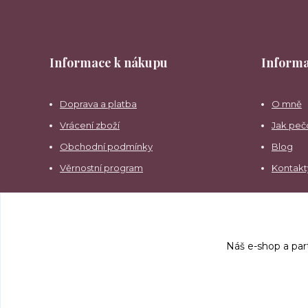
Informace k nákupu
Informa
Doprava a platba
O mně
Vrácení zboží
Jak peč
Obchodní podmínky
Blog
Věrnostní program
Kontakt
Náš e-shop a par