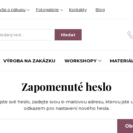
Vše o nákupu
Fotogalerie
Kontakty
Blog
Hledat
VÝROBA NA ZAKÁZKU
WORKSHOPY
MATERIÁL
Zapomenuté heslo
ste své heslo, zadejte svou e-mailovou adresu, kterou jste uv
odkazem pro nastavení nového hesla.
Ob