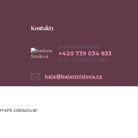
Kontakty
Barbora Šmídová
+420 739 034 833
9:00 - 20:00 (PO - NE)
baja@bajasmidova.cz
 mohli zobrazovat