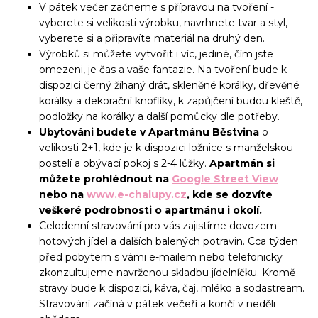
V pátek večer začneme s přípravou na tvoření -
vyberete si velikosti výrobku, navrhnete tvar a styl,
vyberete si a připravíte materiál na druhý den.
Výrobků si můžete vytvořit i víc, jediné, čím jste
omezeni, je čas a vaše fantazie. Na tvoření bude k
dispozici černý žíhaný drát, skleněné korálky, dřevěné
korálky a dekorační knoflíky, k zapůjčení budou kleště,
podložky na korálky a další pomůcky dle potřeby.
Ubytováni budete v Apartmánu Běstvina
o
velikosti 2+1, kde je k dispozici ložnice s manželskou
postelí a obývací pokoj s 2-4 lůžky.
Apartmán si
můžete prohlédnout na
Google Street View
nebo na
www.e-chalupy.cz
, kde se dozvíte
veškeré podrobnosti o apartmánu i okolí.
Celodenní stravování pro vás zajistíme dovozem
hotových jídel a dalších balených potravin. Cca týden
před pobytem s vámi e-mailem nebo telefonicky
zkonzultujeme navrženou skladbu jídelníčku. Kromě
stravy bude k dispozici, káva, čaj, mléko a sodastream.
Stravování začíná v pátek večeří a končí v neděli