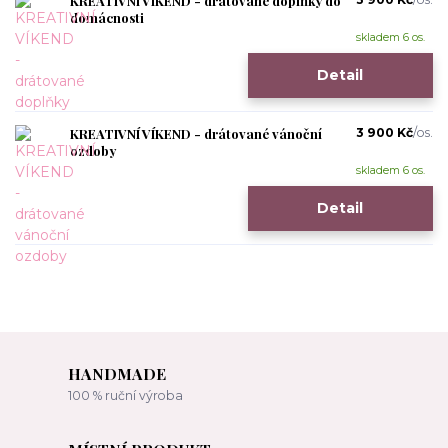
KREATIVNÍ VÍKEND - drátované doplňky do
domácnosti
skladem 6 os.
Detail
KREATIVNÍ VÍKEND - drátované vánoční
3 900 Kč
/
os.
ozdoby
skladem 6 os.
Detail
HANDMADE
100 % ruční výroba