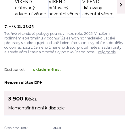
7. - 9. 11. 2025
Tvořivé víkendové pobyty jsou novinkou roku 2025. V našem
rodinném apartmánu v podhůří Železných hor nedaleko Sečské
přehrady se odreagujete od každodenního shonu, vyrobíte si doplňky
do domácnosti z černého žíhaného drátu, protáhnete si záda i prsty
a zbyde vám i čas na procházky po okolí nebo pose...
celý popis
Dostupnost
skladem 6 os.
Nejsem plátce DPH
3 900 Kč
/
os.
Momentálně není k dispozici
Číslo produktu:
0148