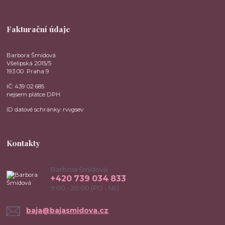
Fakturační údaje
Barbora Šmídová
Všelipská 2015/5
193 00 Praha 9
IČ: 439 02 685
nejsem plátce DPH
ID datové schránky: rvvgsev
Kontakty
Barbora Šmídová
+420 739 034 833
9:00 - 20:00 (PO - NE)
baja@bajasmidova.cz