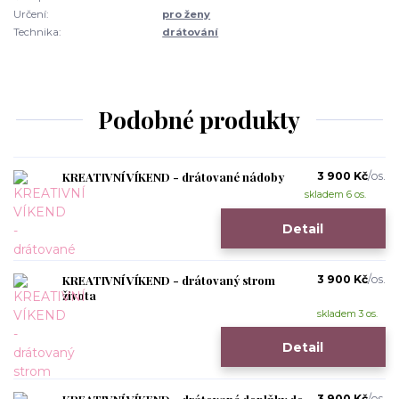
Určení:
pro ženy
Technika:
drátování
Podobné produkty
KREATIVNÍ VÍKEND - drátované nádoby
3 900 Kč
/
os.
skladem 6 os.
Detail
KREATIVNÍ VÍKEND - drátovaný strom
3 900 Kč
/
os.
života
skladem 3 os.
Detail
3 900 Kč
/
os.