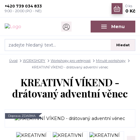
+420 739 034 833
0
ks
0 Kč
9:00 - 20:00 (PO - NE)
Menu
Hledat
Úvod
WORKSHOPY
Workshopy pro veřejnost
Minulé workshopy
KREATIVNÍ VÍKEND - drátovaný adventní věnec
KREATIVNÍ VÍKEND -
drátovaný adventní věnec
Doprava ZDARMA