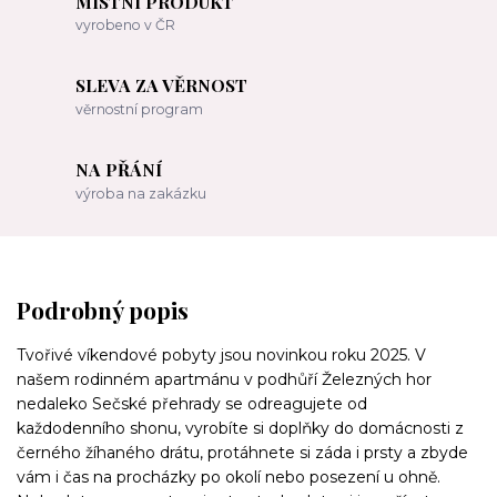
MÍSTNÍ PRODUKT
vyrobeno v ČR
SLEVA ZA VĚRNOST
věrnostní program
NA PŘÁNÍ
výroba na zakázku
Podrobný popis
Tvořivé víkendové pobyty jsou novinkou roku 2025. V
našem rodinném apartmánu v podhůří Železných hor
nedaleko Sečské přehrady se odreagujete od
každodenního shonu,
vyrobíte si doplňky do domácnosti z
černého žíhaného drátu, protáhnete si záda i prsty a zbyde
vám i čas na procházky po okolí nebo posezení u ohně.