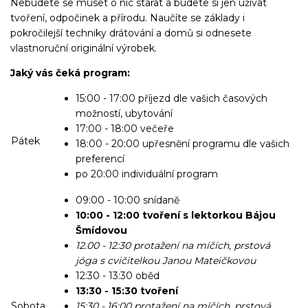
Nebudete se muset o nic starat a budete si jen užívat
tvoření, odpočinek a přírodu.
Naučíte se základy i
pokročilejší techniky drátování a domů si odnesete
vlastnoruční originální výrobek.
Jaký vás čeká program:
15:00 - 17:00 příjezd dle vašich časových
možností, ubytování
17:00 - 18:00 večeře
Pátek
18:00 - 20:00 upřesnění programu dle vašich
preferencí
po 20:00 individuální program
09:00 - 10:00 snídaně
10:00 - 12:00 tvoření s lektorkou Bájou
Šmídovou
12.00 - 12:30 protažení na míčích, prstová
jóga s cvičitelkou Janou Mateičkovou
12:30 - 13:30 oběd
13:30 - 15:30 tvoření
Sobota
15:30 - 16:00 protažení na míčích, prstová