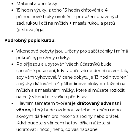
Materiál a pomůcky
15 hodin výuky, z toho 13 hodin drátování a 4
půlhodinové bloky uvolnění - protažení unavených
zad, rukou i očí na míčích + masáž rukou a prstů
(prstová jóga)
Podrobný popis kurzu:
Víkendové pobyty jsou určeny pro začátečníky i mírně
pokročilé, pro ženy i dívky.
Po příjezdu a ubytování všech účastníků bude
společné posezení, kdy si upřesníme denní rozvrh tak,
aby vám vyhovoval. V ceně pobytu je 13 hodin tvoření
a výuky drátování a 4 půlhodinové bloky protažení na
míčích a s masážními míčky. které si můžete rozložit
na celý víkend dle vašich představ.
Hlavním tématem tvoření je
drátovaný adventní
věnec,
který bude ozdobou vašeho interiéru nebo
skvělým dárkem pro někoho z rodiny nebo přátel.
Když budete s věncem hotovi dřív, můžete si
udrátovat i něco jiného, co vás napadne.