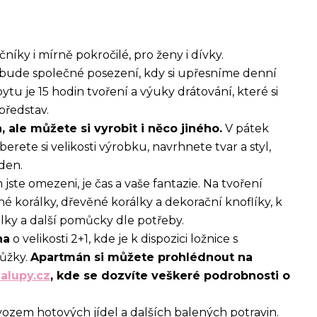
íky i mírně pokročilé, pro ženy i dívky.
 bude společné posezení, kdy si upřesníme denní
tu je 15 hodin tvoření a výuky drátování, které si
představ.
, ale můžete si vyrobit i něco jiného.
V pátek
erete si velikosti výrobku, navrhnete tvar a styl,
 den.
m jste omezeni, je čas a vaše fantazie. Na tvoření
né korálky, dřevěné korálky a dekorační knoflíky, k
lky a další pomůcky dle potřeby.
na
o velikosti 2+1, kde je k dispozici ložnice s
lůžky.
Apartmán si můžete prohlédnout na
alupy.cz
, kde se dozvíte veškeré podrobnosti o
vozem hotových jídel a dalších balených potravin.