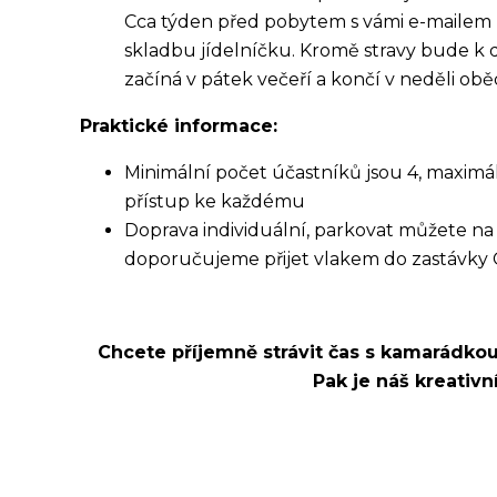
Cca týden před pobytem s vámi e-mailem
skladbu jídelníčku. Kromě stravy bude k di
začíná v pátek večeří a končí v neděli ob
Praktické informace:
Minimální počet účastníků jsou 4, maximáln
přístup ke každému
Doprava individuální, parkovat můžete n
doporučujeme přijet vlakem do zastávky 
Chcete příjemně strávit čas s kamarádkou,
Pak je náš kreativn