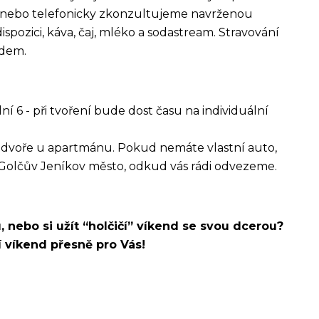
 nebo telefonicky zkonzultujeme navrženou
spozici, káva, čaj, mléko a sodastream. Stravování
ědem.
í 6 - při tvoření bude dost času na individuální
a dvoře u apartmánu. Pokud nemáte vlastní auto,
Golčův Jeníkov město, odkud vás rádi odvezeme.
 nebo si užít “holčičí” víkend se svou dcerou?
í víkend přesně pro Vás!