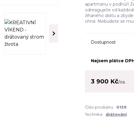
apartmánu v podhůří Ž
odreagujete od každode
žíhaného drátu a zbyde
ohně. Nebudete se muse
Dostupnost
Nejsem plátce DP
3 900 Kč
/
os.
Číslo produktu:
0139
Technika:
drátování