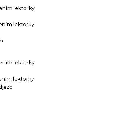
dením lektorky
dením lektorky
am
dením lektorky
dením lektorky
djezd