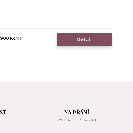
 900 Kč
/
os.
Detail
OST
NA PŘÁNÍ
m
výroba na zakázku