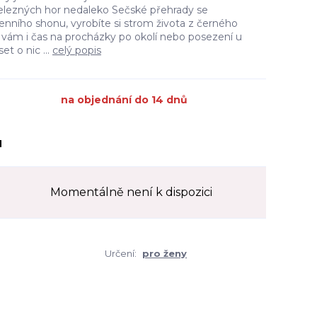
elezných hor nedaleko Sečské přehrady se
nního shonu, vyrobíte si strom života z černého
 vám i čas na procházky po okolí nebo posezení u
t o nic ...
celý popis
na objednání do 14 dnů
H
Momentálně není k dispozici
Určení:
pro ženy