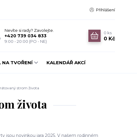
Přihlášení
Nevíte si rady? Zavolejte.
0
ks
+420 739 034 833
0 Kč
9:00 - 20:00 (PO - NE)
 NA TVOŘENÍ
KALENDÁŘ AKCÍ
átovaný strom života
om života
ty jsou novinkou jara 2025. V našem rodinném