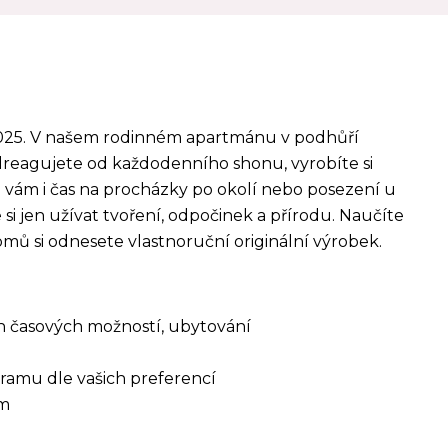
 2025. V našem rodinném apartmánu v podhůří
odreagujete od každodenního shonu,
vyrobíte si
 vám i čas na procházky po okolí nebo posezení u
si jen užívat tvoření, odpočinek a přírodu.
Naučíte
domů si odnesete vlastnoruční originální výrobek.
ich časových možností, ubytování
gramu dle vašich preferencí
am