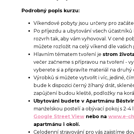
Podrobný popis kurzu:
Víkendové pobyty jsou určeny pro začátečn
Po příjezdu a ubytování všech účastníků
rozvrh tak, aby vám vyhovoval. V ceně poby
můžete rozložit na celý víkend dle vašich 
Hlavním tématem tvoření je
strom života
večer začneme s přípravou na tvoření - vyb
vyberete si a připravíte materiál na druhý
Výrobků si můžete vytvořit i víc, jediné, čí
bude k dispozici černý žíhaný drát, skleně
zapůjčení budou kleště, podložky na korá
Ubytováni budete v Apartmánu Běstvi
manželskou postelí a obývací pokoj s 2-4 
Google Street View
nebo na
www.e-ch
apartmánu i okolí.
Celodenní stravování pro vás zajistíme do