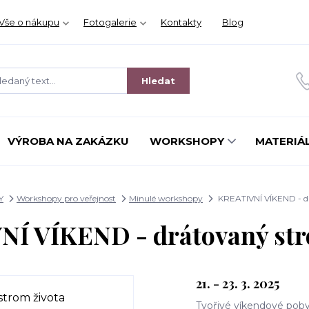
Vše o nákupu
Fotogalerie
Kontakty
Blog
Hledat
VÝROBA NA ZAKÁZKU
WORKSHOPY
MATERIÁL
Y
Workshopy pro veřejnost
Minulé workshopy
KREATIVNÍ VÍKEND - dr
Í VÍKEND - drátovaný str
21. - 23. 3. 2025
Tvořivé víkendové poby