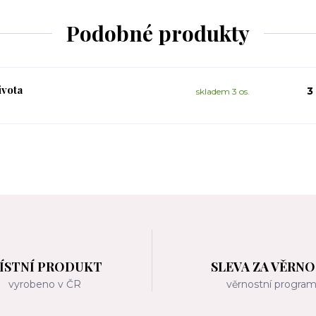
Podobné produkty
vota
3
skladem 3 os.
ÍSTNÍ PRODUKT
SLEVA ZA VĚRN
vyrobeno v ČR
věrnostní progra