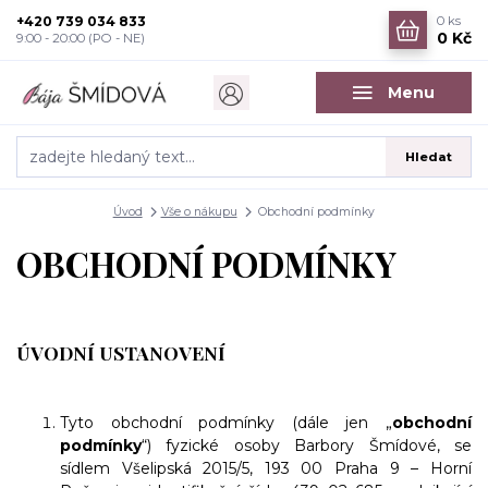
+420 739 034 833
0
ks
0 Kč
9:00 - 20:00 (PO - NE)
Menu
Hledat
Úvod
Vše o nákupu
Obchodní podmínky
OBCHODNÍ PODMÍNKY
ÚVODNÍ USTANOVENÍ
Tyto obchodní podmínky (dále jen „
obchodní
podmínky
“) fyzické osoby Barbory Šmídové, se
sídlem Všelipská 2015/5, 193 00 Praha 9 – Horní