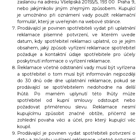
zaslanou na adresu Všelipská 20155/5, 193 00 Praha 9,
nebo jakýmkoliv jiným zřejmým způsobem. Kupující
je umožněno při oznámení vady použít reklamační
formulář, který je uveřejněn na webové stránce.
Prodávající je povinen spotřebiteli vydat při uplatnění
reklamace písemné potvrzení, ve kterém uvede
datum, kdy spotřebitel reklamaci uplatnil, co je jejím
obsahem, jaký způsob vyřízení reklamace spotřebitel
požaduje a kontaktní údaje spotřebitele pro účely
poskytnutí informace o vyřízení reklamace.
Reklamace včetně odstranění vady musí být vyřízena
a spotřebitel o tom musí být informován nejpozději
do 30 dnů ode dne uplatnění reklamace, pokud se
prodávající se spotřebitelem nedohodne na delší
lhůtě. Po marném uplynutí této lhůty může
spotřebitel od kupní smlouvy odstoupit nebo
požadovat přiměřenou slevu. Reklamace nesmí
kupujícímu způsobit značné obtíže, přičemž se
zohlední povaha věci a účel, pro který kupující věc
koupil.
Prodávající je povinen vydat spotřebiteli potvrzení o
datu a způsobu vyřízení reklamace, včetně potvrzení