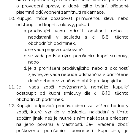
o provedení opravy, a době jejího trvání, případně
písemné odůvodnění zamítnutí reklamace.
Kupující může požadovat přiměřenou slevu nebo
odstoupit od kupní smlouvy, pokud
prodávající vadu odmítl odstranit nebo ji
neodstranil v souladu s čl. 8.8. těchto
obchodních podmínek,
se vada projeví opakovaně,
se vada podstatným porušením kupní smlouvy,
nebo
je z prohlášení prodávajícího nebo z okolností
zjevné, že vada nebude odstraněna v přiměřené
době nebo bez značných obtíží pro kupujícího.
Je-li vada zboží nevýznamná, nemůže kupující
odstoupit od kupní smlouvy dle čl. 8.10. těchto
obchodních podmínek.
Kupující odpovídá prodávajícímu za snížení hodnoty
zboží, které vzniklo v důsledku nakládání s tímto
zbožím jinak, než je nutné s ním nakládat s ohledem
na jeho povahu a vlastnosti. Je-li vrácené zboží
poškozeno porušením povinností kupujícího, je