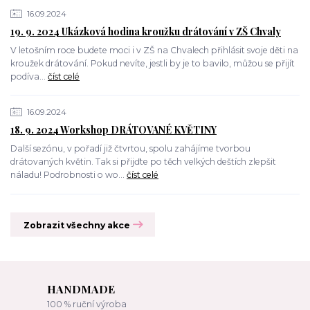
16.09.2024
19. 9. 2024 Ukázková hodina kroužku drátování v ZŠ Chvaly
V letošním roce budete moci i v ZŠ na Chvalech přihlásit svoje děti na
kroužek drátování. Pokud nevíte, jestli by je to bavilo, můžou se přijít
podíva...
číst celé
16.09.2024
18. 9. 2024 Workshop DRÁTOVANÉ KVĚTINY
Další sezónu, v pořadí již čtvrtou, spolu zahájíme tvorbou
drátovaných květin. Tak si přijďte po těch velkých deštích zlepšit
náladu! Podrobnosti o wo...
číst celé
Zobrazit všechny akce
HANDMADE
100 % ruční výroba