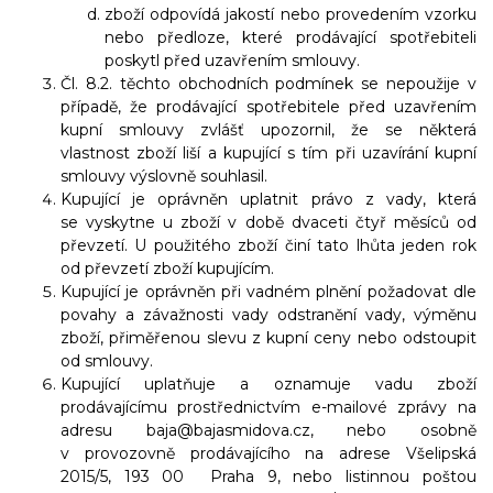
zboží odpovídá jakostí nebo provedením vzorku
nebo předloze, které prodávající spotřebiteli
poskytl před uzavřením smlouvy.
Čl. 8.2. těchto obchodních podmínek se nepoužije v
případě, že prodávající spotřebitele před uzavřením
kupní smlouvy zvlášť upozornil, že se některá
vlastnost zboží liší a kupující s tím při uzavírání kupní
smlouvy výslovně souhlasil.
Kupující je oprávněn uplatnit právo z vady, která
se vyskytne u zboží v době dvaceti čtyř měsíců od
převzetí. U použitého zboží činí tato lhůta jeden rok
od převzetí zboží kupujícím.
Kupující je oprávněn při vadném plnění požadovat dle
povahy a závažnosti vady odstranění vady, výměnu
zboží, přiměřenou slevu z kupní ceny nebo odstoupit
od smlouvy.
Kupující uplatňuje a oznamuje vadu zboží
prodávajícímu prostřednictvím e-mailové zprávy na
adresu baja@bajasmidova.cz, nebo osobně
v provozovně prodávajícího na adrese Všelipská
2015/5, 193 00 Praha 9, nebo listinnou poštou