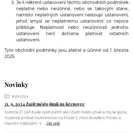
Je-li některé ustanovení těchto obchodních podmínek
neplatné nebo neúčinné, nebo se takovým stane,
namísto neplatných ustanovení nastoupí ustanovení,
jehož smysl se neplatnému ustanovení co nejvíce
přibližuje. Neplatností nebo neúčinností jednoho
ustanovení není dotčena platnost ostatních
ustanovení.
Tyto obchodní podmínky jsou platné a účinné
od 1. března
2025.
Novinky
16.09.2024
21. 9. 2024 Zažít město jinak na Krenovce
Sobota 21. září bude opět patřit akci Zažít město jinak a my se spolu
můžeme potkat na Krenovce na Praze 3, mezi divadlem Ponec a
hlavním nádražím. V ...
číst celé