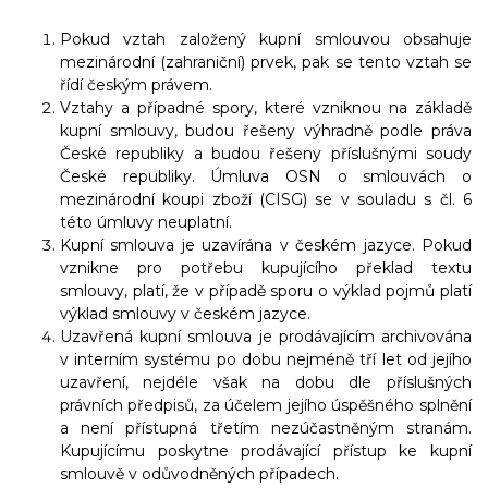
Pokud vztah založený kupní smlouvou obsahuje
mezinárodní (zahraniční) prvek, pak se tento vztah se
řídí českým právem.
Vztahy
a případné spory, které vzniknou na základě
kupní smlouvy, budou řešeny výhradně podle práva
České republiky a budou řešeny příslušnými soudy
České republiky. Úmluva OSN o smlouvách o
mezinárodní koupi zboží (CISG) se v souladu s čl. 6
této úmluvy neuplatní.
Kupní smlouva je uzavírána v českém jazyce.
Pokud
vznikne pro potřebu kupujícího překlad textu
smlouvy, platí, že v případě sporu o výklad pojmů platí
výklad smlouvy v českém jazyce
.
Uzavřená kupní smlouva je prodávajícím archivována
v interním systému po dobu
nejméně
tří let od jejího
uzavření, nejdéle však na dobu dle příslušných
právních předpisů, za účelem jejího úspěšného splnění
a není přístupná třetím nezúčastněným stranám.
Kupujícímu poskytne prodávající přístup ke kupní
smlouvě v odůvodněných případech.