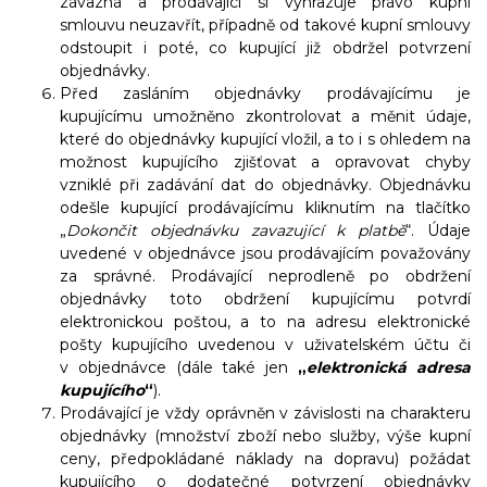
závazná a prodávající si vyhrazuje právo kupní
smlouvu neuzavřít, případně od takové kupní smlouvy
odstoupit i poté, co kupující již obdržel potvrzení
objednávky.
Před zasláním objednávky prodávajícímu je
kupujícímu umožněno zkontrolovat a měnit údaje,
které do objednávky kupující vložil, a to i s ohledem na
možnost kupujícího zjišťovat a opravovat chyby
vzniklé při zadávání dat do objednávky. Objednávku
odešle kupující prodávajícímu kliknutím na tlačítko
„
Dokončit objednávku zavazující k platbě
“.
Údaje
uvedené v objednávce jsou prodávajícím považovány
za správné. Prodávající neprodleně po obdržení
objednávky toto obdržení kupujícímu potvrdí
elektronickou poštou, a to na adresu elektronické
pošty kupujícího uvedenou v uživatelském účtu či
v objednávce (dále také jen
„
elektronická adresa
kupujícího
“
).
Prodávající je vždy oprávněn v závislosti na charakteru
objednávky (množství zboží nebo služby, výše kupní
ceny, předpokládané náklady na dopravu) požádat
kupujícího o dodatečné potvrzení objednávky