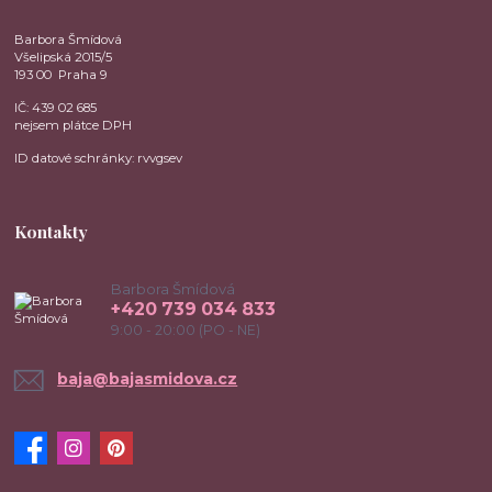
Barbora Šmídová
Všelipská 2015/5
193 00 Praha 9
IČ: 439 02 685
nejsem plátce DPH
ID datové schránky: rvvgsev
Kontakty
Barbora Šmídová
+420 739 034 833
9:00 - 20:00 (PO - NE)
baja@bajasmidova.cz