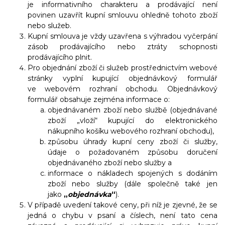
je informativního charakteru a prodávající není
povinen uzavřít kupní smlouvu ohledně tohoto zboží
nebo služeb.
Kupní smlouva je vždy uzavřena s výhradou vyčerpání
zásob prodávajícího nebo ztráty schopnosti
prodávajícího plnit.
Pro objednání zboží či služeb prostřednictvím webové
stránky vyplní kupující objednávkový formulář
ve webovém rozhraní obchodu. Objednávkový
formulář obsahuje zejména informace o:
objednávaném zboží nebo službě (objednávané
zboží „vloží“ kupující do elektronického
nákupního košíku webového rozhraní obchodu),
způsobu úhrady kupní ceny zboží či služby,
údaje o požadovaném způsobu doručení
objednávaného zboží nebo služby a
informace o nákladech spojených s dodáním
zboží nebo služby (dále společně také jen
jako
„
objednávka
“
).
V případě uvedení takové ceny, při níž je zjevné, že se
jedná o chybu v psaní a číslech, není tato cena