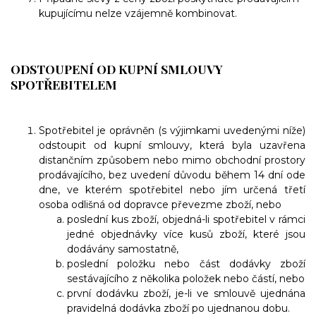
kupujícímu nelze vzájemně kombinovat.
ODSTOUPENÍ OD KUPNÍ SMLOUVY
SPOTŘEBITELEM
Spotřebitel je oprávněn (s výjimkami uvedenými níže)
odstoupit od kupní smlouvy, která byla uzavřena
distančním způsobem nebo mimo obchodní prostory
prodávajícího, bez uvedení důvodu během 14 dní ode
dne, ve kterém spotřebitel nebo jím určená třetí
osoba odlišná od dopravce převezme zboží, nebo
poslední kus zboží, objedná-li spotřebitel v rámci
jedné objednávky více kusů zboží, které jsou
dodávány samostatně,
poslední položku nebo část dodávky zboží
sestávajícího z několika položek nebo částí, nebo
první dodávku zboží, je-li ve smlouvě ujednána
pravidelná dodávka zboží po ujednanou dobu.