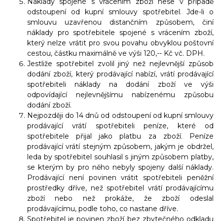
Náklady spojené s vrácením zboží nese v případě
odstoupení od kupní smlouvy spotřebitel. Jde-li o
smlouvu uzavřenou distančním způsobem, činí
náklady pro spotřebitele spojené s vrácením zboží,
který nelze vrátit pro svou povahu obvyklou poštovní
cestou, částku maximálně ve výši 120,-- Kč vč. DPH.
Jestliže spotřebitel zvolil jiný než nejlevnější způsob
dodání zboží, který prodávající nabízí,
vrátí
prodávající
spotřebiteli náklady na dodání zboží ve výši
odpovídající nejlevnějšímu nabízenému způsobu
dodání zboží.
Nejpozději do 14 dnů od odstoupení od kupní smlouvy
prodávající vrátí spotřebiteli peníze, které od
spotřebitele přijal jako platbu za zboží. Peníze
prodávající vrátí stejným způsobem, jakým je obdržel,
leda by spotřebitel souhlasil s jiným způsobem platby,
se kterým by pro něho nebyly spojeny další náklady.
Prodávající není povinen vrátit spotřebiteli peněžní
prostředky dříve, než spotřebitel vrátí prodávajícímu
zboží nebo než prokáže, že zboží odeslal
prodávajícímu, podle toho, co nastane dříve.
Spotřebitel je povinen zboží bez zbytečného odkladu