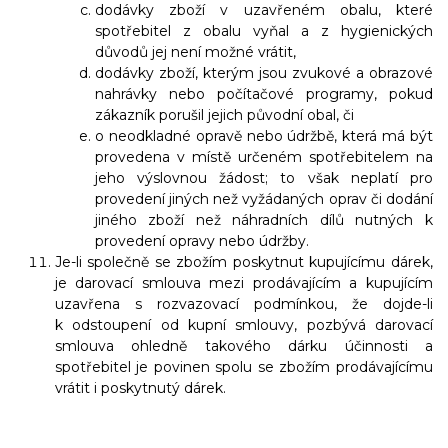
dodávky zboží v uzavřeném obalu, které
spotřebitel z obalu vyňal a z hygienických
důvodů jej není možné vrátit,
dodávky zboží, kterým jsou zvukové a obrazové
nahrávky nebo počítačové programy, pokud
zákazník porušil jejich původní obal, či
o neodkladné opravě nebo údržbě, která má být
provedena v místě určeném spotřebitelem na
jeho výslovnou žádost; to však neplatí pro
provedení jiných než vyžádaných oprav či dodání
jiného zboží než náhradních dílů nutných k
provedení opravy nebo údržby
.
Je-li společně se zbožím poskytnut kupujícímu dárek,
je darovací smlouva mezi prodávajícím a kupujícím
uzavřena s rozvazovací podmínkou, že dojde-li
k odstoupení od kupní smlouvy, pozbývá darovací
smlouva ohledně takového dárku účinnosti a
spotřebitel je povinen spolu se zbožím prodávajícímu
vrátit i poskytnutý dárek.