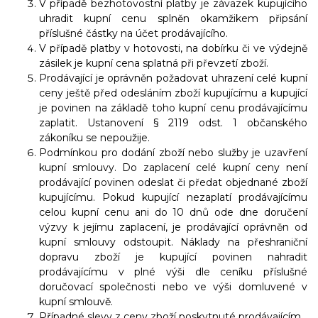
V případě bezhotovostní platby je závazek kupujícího
uhradit kupní cenu splněn okamžikem připsání
příslušné částky na účet prodávajícího.
V případě platby v hotovosti, na dobírku či ve výdejně
zásilek je kupní cena splatná při převzetí zboží.
Prodávající je oprávněn požadovat uhrazení celé kupní
ceny ještě před odesláním zboží kupujícímu a kupující
je povinen na základě toho kupní cenu prodávajícímu
zaplatit. Ustanovení § 2119 odst. 1 občanského
zákoníku se nepoužije.
Podmínkou pro dodání zboží nebo služby je uzavření
kupní smlouvy. Do zaplacení celé kupní ceny není
prodávající povinen odeslat či předat objednané zboží
kupujícímu. Pokud kupující nezaplatí prodávajícímu
celou kupní cenu ani do 10 dnů ode dne doručení
výzvy k jejímu zaplacení, je prodávající oprávněn od
kupní smlouvy odstoupit. Náklady na přeshraniční
dopravu zboží je kupující povinen nahradit
prodávajícímu v plné výši dle ceníku příslušné
doručovací společnosti nebo ve výši domluvené v
kupní smlouvě.
Případné slevy z ceny zboží poskytnuté prodávajícím