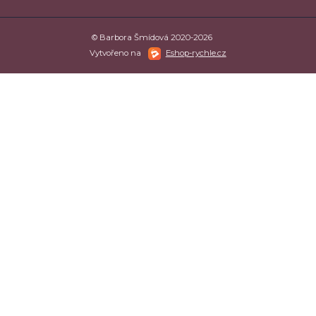
© Barbora Šmídová 2020-2026
Vytvořeno na
Eshop-rychle.cz