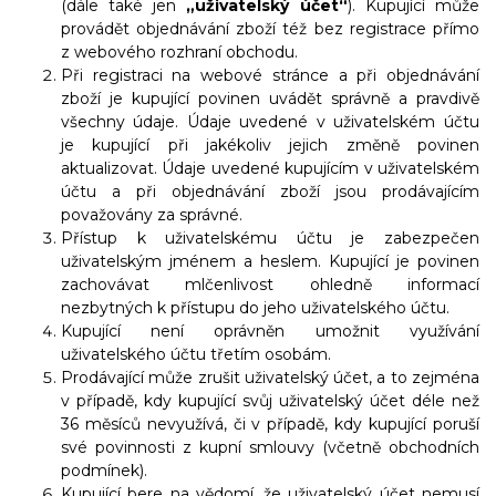
(dále také jen
„uživatelský účet“
). Kupující může
provádět objednávání zboží též bez registrace přímo
z webového rozhraní obchodu.
Při registraci na webové stránce a při objednávání
zboží je kupující povinen uvádět správně a pravdivě
všechny údaje. Údaje uvedené v uživatelském účtu
je kupující při jakékoliv jejich změně povinen
aktualizovat. Údaje uvedené kupujícím v uživatelském
účtu a při objednávání zboží jsou prodávajícím
považovány za správné.
Přístup k uživatelskému účtu je zabezpečen
uživatelským jménem a heslem. Kupující je povinen
zachovávat mlčenlivost ohledně informací
nezbytných k přístupu do jeho uživatelského účtu.
Kupující není oprávněn umožnit využívání
uživatelského účtu třetím osobám.
Prodávající může zrušit uživatelský účet, a to zejména
v případě, kdy kupující svůj uživatelský účet déle než
36
měsíců
nevyužívá, či v případě, kdy kupující poruší
své povinnosti z kupní smlouvy (včetně obchodních
podmínek).
Kupující bere na vědomí, že uživatelský účet nemusí