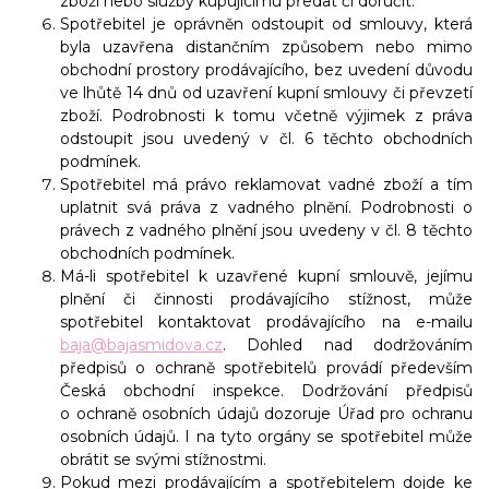
zboží nebo služby kupujícímu předat či doručit.
Spotřebitel je oprávněn odstoupit od smlouvy, která
byla uzavřena distančním způsobem nebo mimo
obchodní prostory prodávajícího, bez uvedení důvodu
ve lhůtě 14 dnů od uzavření kupní smlouvy či převzetí
zboží. Podrobnosti k tomu včetně výjimek z práva
odstoupit jsou uvedený v čl. 6 těchto obchodních
podmínek.
Spotřebitel má právo reklamovat vadné zboží a tím
uplatnit svá práva z vadného plnění. Podrobnosti o
právech z vadného plnění jsou uvedeny v čl. 8 těchto
obchodních podmínek.
Má-li spotřebitel k uzavřené kupní smlouvě, jejímu
plnění či činnosti prodávajícího stížnost, může
spotřebitel kontaktovat prodávajícího na e-mailu
baja@bajasmidova.cz
. Dohled nad dodržováním
předpisů o ochraně spotřebitelů provádí především
Česká obchodní inspekce. Dodržování předpisů
o ochraně osobních údajů dozoruje Úřad pro ochranu
osobních údajů. I na tyto orgány se spotřebitel může
obrátit se svými stížnostmi.
Pokud mezi prodávajícím a spotřebitelem dojde ke