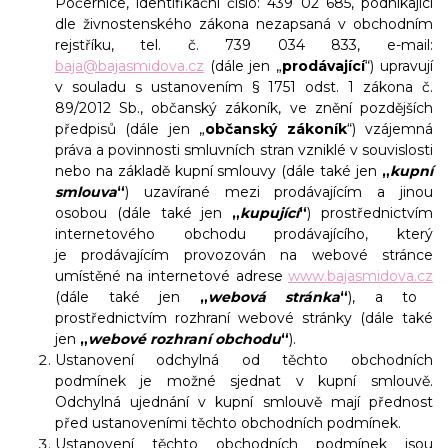
Počernice, identifikační číslo: 439 02 685, podnikající
dle živnostenského zákona nezapsaná v obchodním
rejstříku, tel. č. 739 034 833, e-mail:
baja@bajasmidova.cz
(dále jen „
prodávající
“) upravují
v souladu s ustanovením § 1751 odst. 1 zákona č.
89/2012 Sb., občanský zákoník, ve znění pozdějších
předpisů (dále jen „
občanský zákoník
“)
vzájemná
práva a povinnosti smluvních stran vzniklé v souvislosti
nebo na základě kupní smlouvy (dále také jen
„
kupní
smlouva
“
) uzavírané mezi prodávajícím a jinou
osobou (dále také jen
„
kupující
“
) prostřednictvím
internetového obchodu prodávajícího, který
je prodávajícím provozován na webové stránce
umístěné na internetové adrese
www.bajasmidova.cz
(dále také jen
„
webová stránka
“
), a to
prostřednictvím rozhraní webové stránky (dále také
jen
„
webové rozhraní obchodu
“
).
Ustanovení odchylná od těchto obchodních
podmínek je možné sjednat v kupní smlouvě.
Odchylná ujednání v kupní smlouvě mají přednost
před ustanoveními těchto obchodních podmínek.
Ustanovení těchto obchodních podmínek jsou