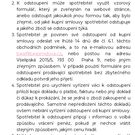
K odstoupení může spotřebitel využít vzorový
formulář, který je zveřejněn na webové stránce,
anebo odstoupit jakoukoli jinou formou tak, aby bylo
zřejmé, od jaké kupní smlouvy spotřebitel odstupuje
a jakého zboží se odstoupení týká.
Spotřebitel je povinen své odstoupení od kupní
smlouvy odeslat ve lhůtě 14 dnů dle čl. 6.1. těchto
obchodních podmínek, a to na e-mailovou adresu
baja@bajasmidova.cz
, nebo poštou na adresu
Všelipská 2015/5, 193 00 Praha 9, nebo jiným
zřejmým způsobem. V případě použití formuláře pro
odstoupení prodávající spotřebiteli bez zbytečného
odkladu potvrdí jeho přijetí.
Spotřebitel pro urychlení vyřízení věci k odstoupení
přiloží kopii dokladu o platbě, fakturu nebo jiný doklad
či důkaz k prokázání, že se jedná o zboží zakoupené u
prodávajícího. Samotné nepředložení těchto dokladů
ovšem nebrání vyřízení odstoupení od kupní smlouvy.
Spotřebitel k odstoupení připojí i informaci o volbě
způsobu vrácení peněz, pokud je nechce vrátit
stejným způsobem, jakým cenu hradil.