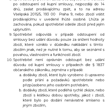
po odstoupení od kupní smlouvy,
nejpozději
do 14
dnů, zaslat prodávajícímu zpět, a to na adresu
Všelipská 2015/5, 193 00 Praha 9
, nebo zboží vrátit
prodávajícímu v uvedené lhůtě osobně. Lhůta je
zachována, pokud spotřebitel odešle zboží před jejím
uplynutím.
Spotřebitel odpovídá v případě odstoupení od
smlouvy bez udání důvodu pouze za snížení
hodnoty
zboží, které vzniklo v důsledku nakládání s tímto
zbožím jinak, než je nutné k tomu, aby se seznámil s
povahou, vlastnostmi a funkčností zboží.
Spotřebitel není oprávněn odstoupit bez udání
důvodu od kupní smlouvy v případech dle § 1837
občanského
zákoníku, zejména v případě:
dodávky zboží, které bylo vyrobeno či upraveno
podle přání a požadavků spotřebitele nebo
přizpůsobeno jeho osobním potřebám,
dodávky zboží, které podléhá rychlé zkáze, nebo
zboží s krátkou dobou spotřeby, jakož i zboží,
které bylo po dodání nenávratně smíseno s
jiným zbožím,