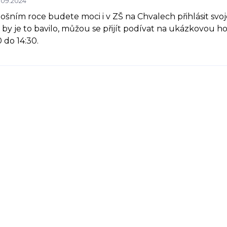
.09.2024
tošním roce budete moci i v ZŠ na Chvalech přihlásit svoj
li by je to bavilo, můžou se přijít podívat na ukázkovou h
0 do 14:30.