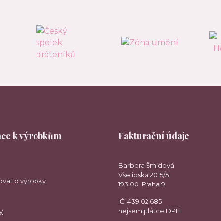
ce k výrobkům
Fakturační údaje
Barbora Šmídová
Všelipská 2015/5
ovat o výrobky
193 00 Praha 9
IČ: 439 02 685
nejsem plátce DPH
y