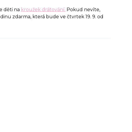
e děti na
kroužek drátování.
Pokud nevíte,
odinu zdarma, která bude ve čtvrtek 19. 9. od