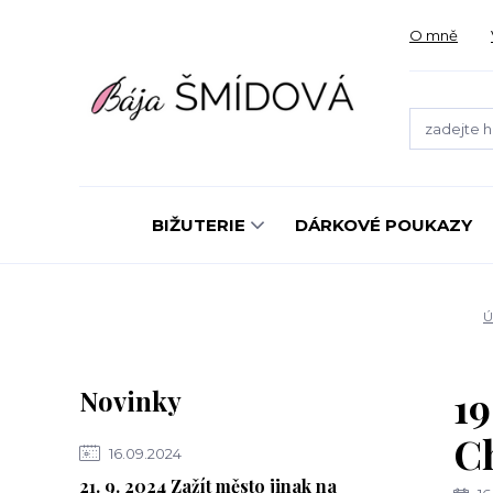
O mně
BIŽUTERIE
DÁRKOVÉ POUKAZY
Ú
19
Novinky
C
16.09.2024
21. 9. 2024 Zažít město jinak na