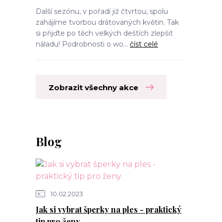
Další sezónu, v pořadí již čtvrtou, spolu
zahájíme tvorbou drátovaných květin. Tak
si přijďte po těch velkých deštích zlepšit
náladu! Podrobnosti o wo...
číst celé
Zobrazit všechny akce
Blog
10.02.2023
Jak si vybrat šperky na ples - praktický
tip pro ženy