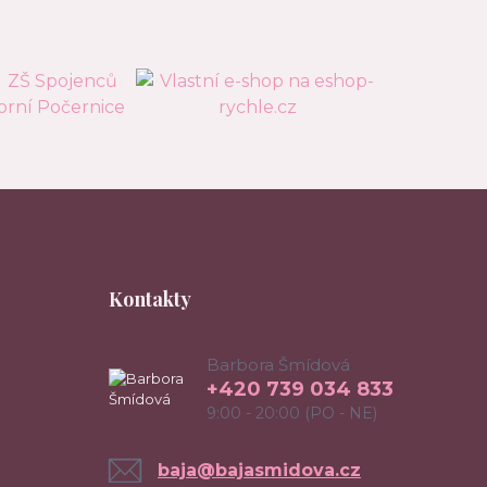
Kontakty
Barbora Šmídová
+420 739 034 833
9:00 - 20:00 (PO - NE)
baja@bajasmidova.cz