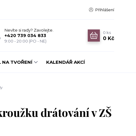
Přihlášení
Nevíte si rady? Zavolejte.
0
ks
+420 739 034 833
0 Kč
9:00 - 20:00 (PO - NE)
 NA TVOŘENÍ
KALENDÁŘ AKCÍ
ly
kroužku drátování v ZŠ