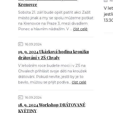
16
Krenovce
V le
Sobota 21. září bude opět patřit akci Zažít
jest
město jinak a my se spolu můžeme potkat
13:3
na Krenovce na Praze 3, mezi divadlem
Ponec a hlavním nádražím. V ...
číst celé
16.09.2024
19. 9. 2024 Ukázková hodina kroužku
drátování v ZŠ Chvaly
V letošním roce budete moci i v ZŠ na
Chvalech přihlásit svoje děti na kroužek
drátování. Pokud nevíte, jestli by je to
bavilo, můžou se přijít podíva...
číst celé
16.09.2024
18. 9. 2024 Workshop DRÁTOVANÉ
KVĚTINY