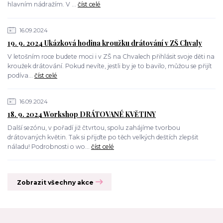
hlavním nádražím. V ...
číst celé
16.09.2024
19. 9. 2024 Ukázková hodina kroužku drátování v ZŠ Chvaly
V letošním roce budete moci i v ZŠ na Chvalech přihlásit svoje děti na
kroužek drátování. Pokud nevíte, jestli by je to bavilo, můžou se přijít
podíva...
číst celé
16.09.2024
18. 9. 2024 Workshop DRÁTOVANÉ KVĚTINY
Další sezónu, v pořadí již čtvrtou, spolu zahájíme tvorbou
drátovaných květin. Tak si přijďte po těch velkých deštích zlepšit
náladu! Podrobnosti o wo...
číst celé
Zobrazit všechny akce