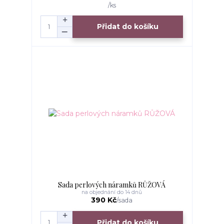
/
ks
Přidat do košíku
Sada perlových náramků RŮŽOVÁ
na objednání do 14 dnů
390 Kč
/
sada
Přidat do košíku