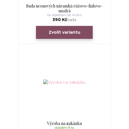
Sada neonových náramků růžovo-fialovo-
modrá
na objednání do 14 dnů
390 Kč
/
sada
Zvolit variantu
Výroba na zakázku
skladem 8 ks