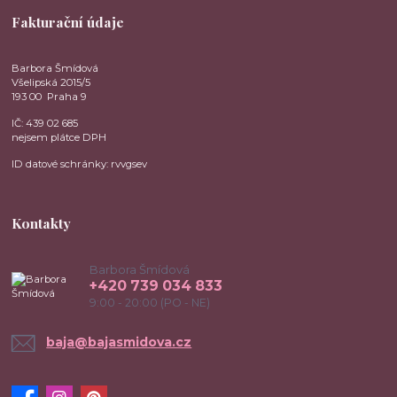
Fakturační údaje
Barbora Šmídová
Všelipská 2015/5
193 00 Praha 9
IČ: 439 02 685
nejsem plátce DPH
ID datové schránky: rvvgsev
Kontakty
Barbora Šmídová
+420 739 034 833
9:00 - 20:00 (PO - NE)
baja@bajasmidova.cz