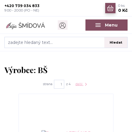
+420 739 034 833
0
ks
0 Kč
9:00 - 20:00 (PO - NE)
Menu
Hledat
Výrobce: BŠ
strana
z 4
další