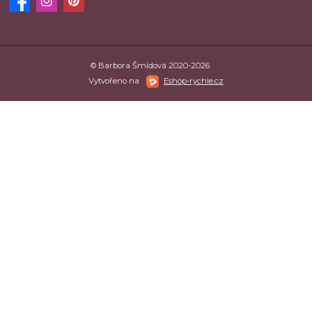
© Barbora Šmídová 2020-2026
Vytvořeno na
Eshop-rychle.cz