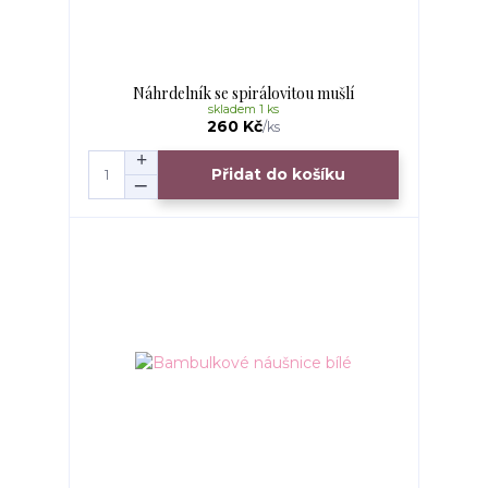
Náhrdelník se spirálovitou mušlí
skladem 1 ks
260 Kč
/
ks
Přidat do košíku