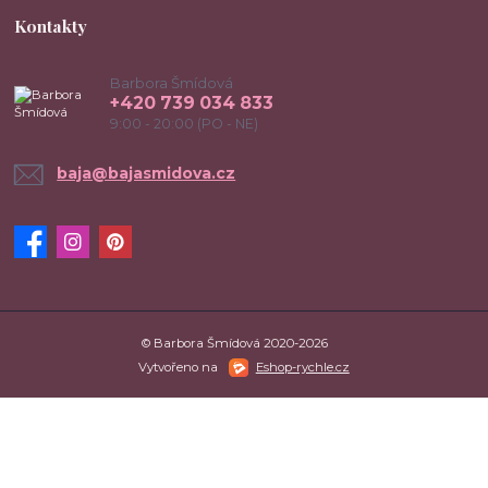
Kontakty
Barbora Šmídová
+420 739 034 833
9:00 - 20:00 (PO - NE)
baja@bajasmidova.cz
© Barbora Šmídová 2020-2026
Vytvořeno na
Eshop-rychle.cz