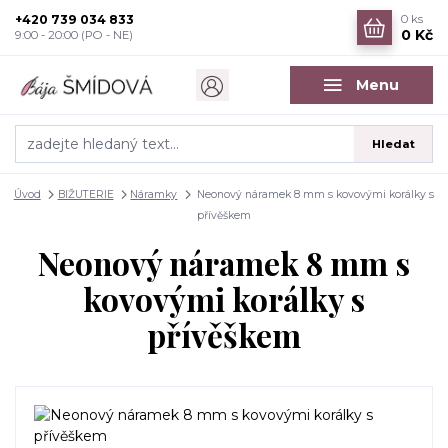
+420 739 034 833
0
ks
0 Kč
9:00 - 20:00 (PO - NE)
Menu
Hledat
Úvod
BIŽUTERIE
Náramky
Neonový náramek 8 mm s kovovými korálky s
přívěškem
Neonový náramek 8 mm s
kovovými korálky s
přívěškem