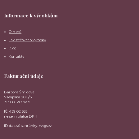
Informace k výrobkům
O mně
Jak pečovat o výrobky
Blog
Kontakty
Fakturační údaje
Barbora Šmídová
Všelipská 2015/5
193 00 Praha 9
IČ: 439 02 685
nejsem plátce DPH
ID datové schránky: rvvgsev