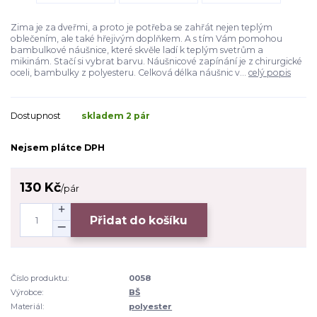
Zima je za dveřmi, a proto je potřeba se zahřát nejen teplým
oblečením, ale také hřejivým doplňkem. A s tím Vám pomohou
bambulkové náušnice, které skvěle ladí k teplým svetrům a
mikinám. Stačí si vybrat barvu. Náušnicové zapínání je z chirurgické
oceli, bambulky z polyesteru. Celková délka náušnic v...
celý popis
Dostupnost
skladem 2 pár
Nejsem plátce DPH
130 Kč
/
pár
Přidat do košíku
Číslo produktu:
0058
Výrobce:
BŠ
Materiál:
polyester