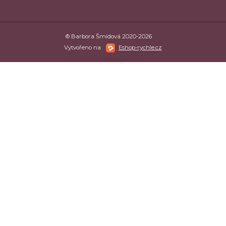
© Barbora Šmídová 2020-2026
Vytvořeno na
Eshop-rychle.cz