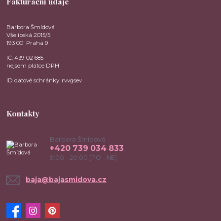
Fakturační údaje
Barbora Šmídová
Všelipská 2015/5
193 00 Praha 9
IČ: 439 02 685
nejsem plátce DPH
ID datové schránky: rvvgsev
Kontakty
Barbora Šmídová
+420 739 034 833
9:00 - 20:00 (PO - NE)
baja@bajasmidova.cz