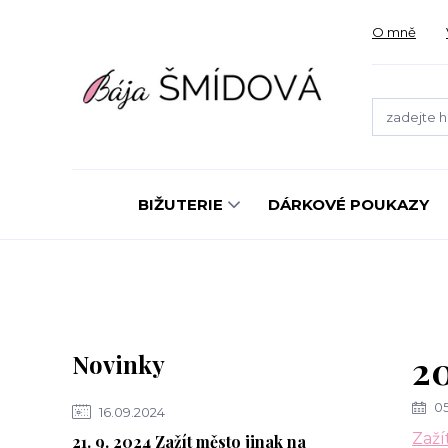
O mně
BIŽUTERIE
DÁRKOVÉ POUKAZY
20
Novinky
05
16.09.2024
Zaží
21. 9. 2024 Zažít město jinak na