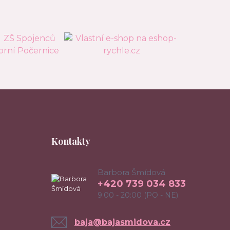
Kontakty
Barbora Šmídová
+420 739 034 833
9:00 - 20:00 (PO - NE)
baja@bajasmidova.cz