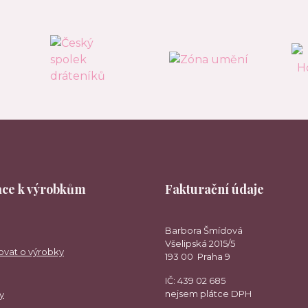
ce k výrobkům
Fakturační údaje
Barbora Šmídová
Všelipská 2015/5
ovat o výrobky
193 00 Praha 9
IČ: 439 02 685
nejsem plátce DPH
y