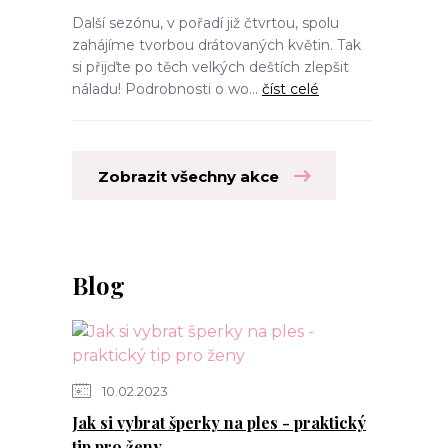
Další sezónu, v pořadí již čtvrtou, spolu
zahájíme tvorbou drátovaných květin. Tak
si přijďte po těch velkých deštích zlepšit
náladu! Podrobnosti o wo...
číst celé
Zobrazit všechny akce
Blog
10.02.2023
Jak si vybrat šperky na ples - praktický
tip pro ženy