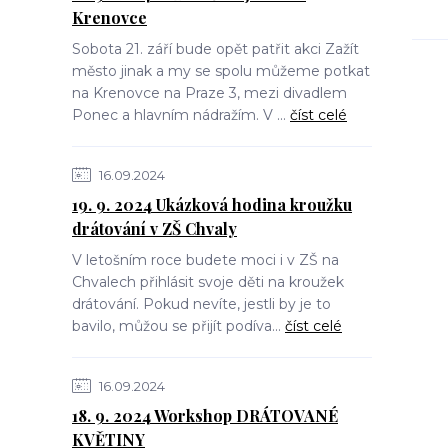
Krenovce
Sobota 21. září bude opět patřit akci Zažít
město jinak a my se spolu můžeme potkat
na Krenovce na Praze 3, mezi divadlem
Ponec a hlavním nádražím. V ...
číst celé
16.09.2024
19. 9. 2024 Ukázková hodina kroužku
drátování v ZŠ Chvaly
V letošním roce budete moci i v ZŠ na
Chvalech přihlásit svoje děti na kroužek
drátování. Pokud nevíte, jestli by je to
bavilo, můžou se přijít podíva...
číst celé
16.09.2024
18. 9. 2024 Workshop DRÁTOVANÉ
KVĚTINY