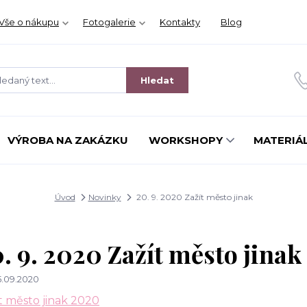
Vše o nákupu
Fotogalerie
Kontakty
Blog
Hledat
VÝROBA NA ZAKÁZKU
WORKSHOPY
MATERIÁL
Úvod
Novinky
20. 9. 2020 Zažít město jinak
. 9. 2020 Zažít město jinak
.09.2020
t město jinak 2020