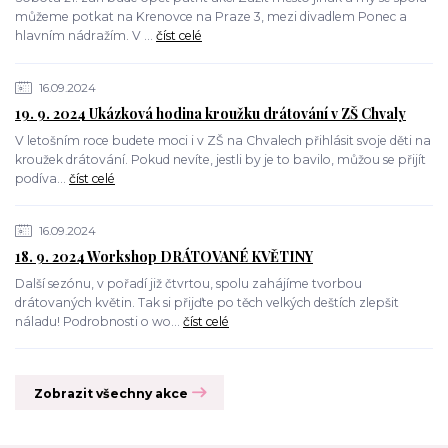
můžeme potkat na Krenovce na Praze 3, mezi divadlem Ponec a
hlavním nádražím. V ...
číst celé
16.09.2024
19. 9. 2024 Ukázková hodina kroužku drátování v ZŠ Chvaly
V letošním roce budete moci i v ZŠ na Chvalech přihlásit svoje děti na
kroužek drátování. Pokud nevíte, jestli by je to bavilo, můžou se přijít
podíva...
číst celé
16.09.2024
18. 9. 2024 Workshop DRÁTOVANÉ KVĚTINY
Další sezónu, v pořadí již čtvrtou, spolu zahájíme tvorbou
drátovaných květin. Tak si přijďte po těch velkých deštích zlepšit
náladu! Podrobnosti o wo...
číst celé
Zobrazit všechny akce