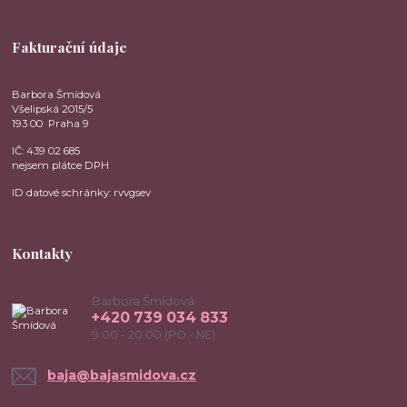
Fakturační údaje
Barbora Šmídová
Všelipská 2015/5
193 00 Praha 9
IČ: 439 02 685
nejsem plátce DPH
ID datové schránky: rvvgsev
Kontakty
Barbora Šmídová
+420 739 034 833
9:00 - 20:00 (PO - NE)
baja@bajasmidova.cz