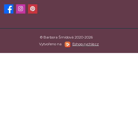
© Barbora Šmídová 2020-2026
Vytvořeno na
Eshop-rychle.cz