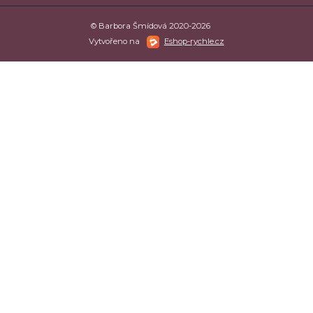
© Barbora Šmídová 2020-2026
Vytvořeno na
Eshop-rychle.cz