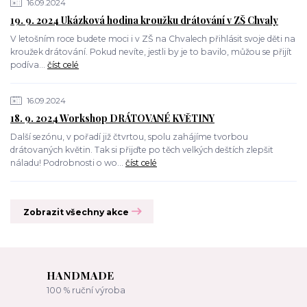
16.09.2024
19. 9. 2024 Ukázková hodina kroužku drátování v ZŠ Chvaly
V letošním roce budete moci i v ZŠ na Chvalech přihlásit svoje děti na
kroužek drátování. Pokud nevíte, jestli by je to bavilo, můžou se přijít
podíva...
číst celé
16.09.2024
18. 9. 2024 Workshop DRÁTOVANÉ KVĚTINY
Další sezónu, v pořadí již čtvrtou, spolu zahájíme tvorbou
drátovaných květin. Tak si přijďte po těch velkých deštích zlepšit
náladu! Podrobnosti o wo...
číst celé
Zobrazit všechny akce
HANDMADE
100 % ruční výroba