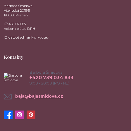
Barbora Šmídová
Všelipská 2015/5
193 00 Praha 9
IČ: 439 02 685
nejsem plátce DPH
ID datové schránky: rvvgsev
Kontakty
Barbora Šmídová
+420 739 034 833
9:00 - 20:00 (PO - NE)
baja@bajasmidova.cz