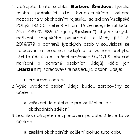
Udělujete tímto souhlas
Barboře Šmídové,
fyzická
osoba podnikající dle živnostenského zákona
nezapsaná v obchodním rejstříku, se sídlem Všelipská
2015/5, 193 00 Praha 9 – Horní Počernice, identifikační
číslo: 439 02 685(dále jen
„Správce“
), aby ve smyslu
nařízení Evropského parlamentu a Rady (EU) č.
2016/679 o ochraně fyzických osob v souvislosti se
zpracováním osobních údajů a o volném pohybu
těchto údajů a o zrušení směrnice 95/46/ES (obecné
nařízení o ochraně osobních údajů) (dále jen
„Nařízení“
), zpracovával/a následující osobní údaje:
emailovou adresu
Výše uvedené osobní údaje budou zpracovány za
účelem:
zařazení do databáze pro zasílání online
obchodních sdělení.
Souhlas udělujete na zpracování po dobu 3 let a to za
účelem:
zasílání obchodních sdělení, pokud tuto dobu