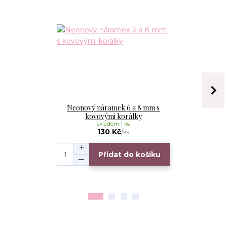
Neonový náramek 6 a 8 mm s
Neonov
kovovými korálky
ko
skladem 1 ks
130 Kč
/
ks
Přidat do košíku
Zv