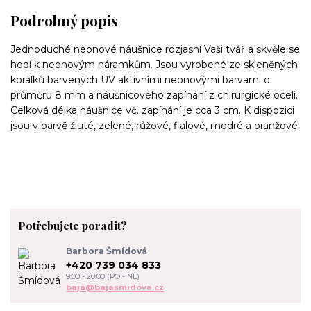
Podrobný popis
Jednoduché neonové náušnice rozjasní Vaši tvář a skvěle se
hodí k neonovým náramkům. Jsou vyrobené ze skleněných
korálků barvených UV aktivními neonovými barvami o
průměru 8 mm a náušnicového zapínání z chirurgické oceli.
Celková délka náušnice vč. zapínání je cca 3 cm. K dispozici
jsou v barvě žluté, zelené, růžové, fialové, modré a oranžové.
Potřebujete poradit?
Barbora Šmídová
+420 739 034 833
9:00 - 20:00 (PO - NE)
baja@bajasmidova.cz