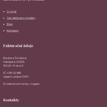
O mně
Jak pečovat o výrobky
Blog
Kontakty
Fakturační údaje
Barbora Šmídová
Všelipská 2015/5
193 00 Praha 9
IČ: 439 02 685
nejsem plátce DPH
ID datové schránky: rvvgsev
Kontakty