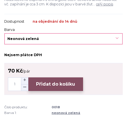
vč. zapínání je cca 3 cm. K dispozici jsou v barvě žlut...
celý popis
Dostupnost
na objednání do 14 dnů
Barva
Nejsem plátce DPH
70 Kč
/
pár
Přidat do košíku
Číslo produktu:
0018
Barva 1:
neonová zelená