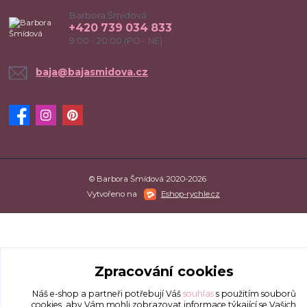
Barbora Šmídová
+420 739 034 833
9:00 - 20:00 (PO - NE)
baja@bajasmidova.cz
© Barbora Šmídová 2020-2026
Vytvořeno na
Eshop-rychle.cz
Zpracování cookies
Náš e-shop a partneři potřebují Váš
souhlas
s použitím souborů
cookies, aby Vám mohli zobrazovat informace týkající se Vašich