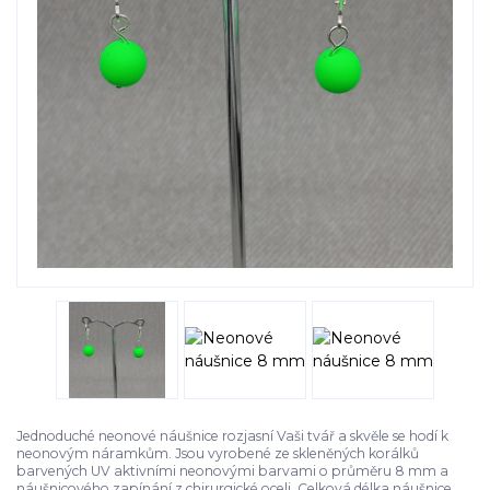
Jednoduché neonové náušnice rozjasní Vaši tvář a skvěle se hodí k
neonovým náramkům. Jsou vyrobené ze skleněných korálků
barvených UV aktivními neonovými barvami o průměru 8 mm a
náušnicového zapínání z chirurgické oceli. Celková délka náušnice