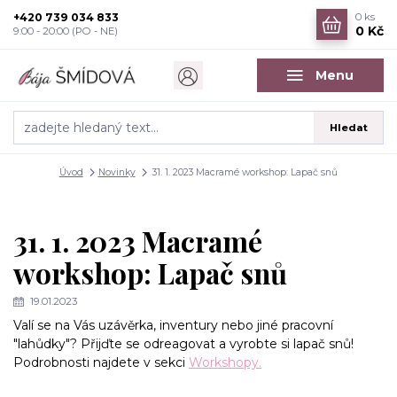
+420 739 034 833
0
ks
0 Kč
9:00 - 20:00 (PO - NE)
Menu
Hledat
Úvod
Novinky
31. 1. 2023 Macramé workshop: Lapač snů
31. 1. 2023 Macramé
workshop: Lapač snů
19.01.2023
Valí se na Vás uzávěrka, inventury nebo jiné pracovní
"lahůdky"? Přijďte se odreagovat a vyrobte si lapač snů!
Podrobnosti najdete v sekci
Workshopy.