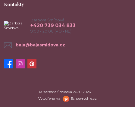
Kontakty
Barbora Šmídová
+420 739 034 833
9:00 - 20:00 (PO - NE)
baja@bajasmidova.cz
© Barbora Šmídová 2020-2026
Vytvořeno na
Eshop-rychle.cz