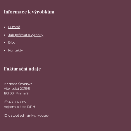
Informace k výrobkům
O mně
Jak pečovat o výrobky
Blog
Kontakty
Fakturační údaje
Barbora Šmídová
Všelipská 2015/5
193 00 Praha 9
IČ: 439 02 685
nejsem plátce DPH
ID datové schránky: rvvgsev