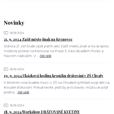
Novinky
16.09.2024
21. 9. 2024 Zažít město jinak na Krenovce
Sobota 21. září bude opět patřit akci Zažít město jinak a my se spolu
můžeme potkat na Krenovce na Praze 3, mezi divadlem Ponec a
hlavním nádražím. V ...
číst celé
16.09.2024
19. 9. 2024 Ukázková hodina kroužku drátování v ZŠ Chvaly
V letošním roce budete moci i v ZŠ na Chvalech přihlásit svoje děti na
kroužek drátování. Pokud nevíte, jestli by je to bavilo, můžou se přijít
podíva...
číst celé
16.09.2024
18. 9. 2024 Workshop DRÁTOVANÉ KVĚTINY