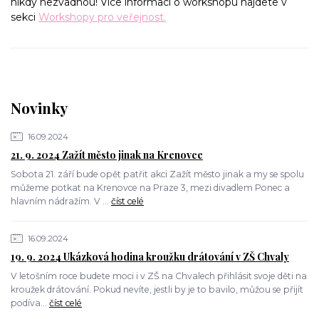
nikdy nezvadnou! Více informací o workshopu najdete v
sekci
Workshopy pro veřejnost.
Novinky
16.09.2024
21. 9. 2024 Zažít město jinak na Krenovce
Sobota 21. září bude opět patřit akci Zažít město jinak a my se spolu
můžeme potkat na Krenovce na Praze 3, mezi divadlem Ponec a
hlavním nádražím. V ...
číst celé
16.09.2024
19. 9. 2024 Ukázková hodina kroužku drátování v ZŠ Chvaly
V letošním roce budete moci i v ZŠ na Chvalech přihlásit svoje děti na
kroužek drátování. Pokud nevíte, jestli by je to bavilo, můžou se přijít
podíva...
číst celé