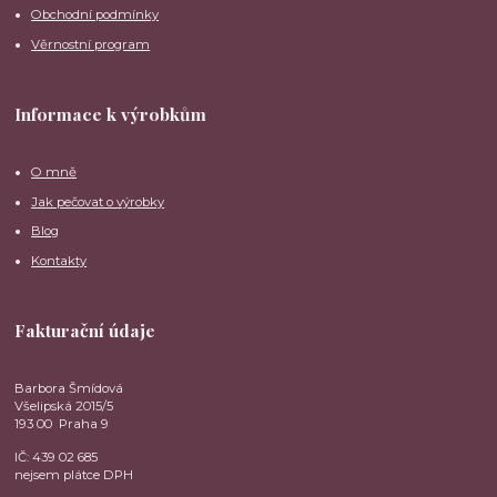
Obchodní podmínky
Věrnostní program
Informace k výrobkům
O mně
Jak pečovat o výrobky
Blog
Kontakty
Fakturační údaje
Barbora Šmídová
Všelipská 2015/5
193 00 Praha 9
IČ: 439 02 685
nejsem plátce DPH