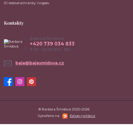
ID datové schránky: rvvgsev
Kontakty
Barbora Šmídová
+420 739 034 833
9:00 - 20:00 (PO - NE)
baja@bajasmidova.cz
© Barbora Šmídová 2020-2026
Vytvořeno na
Eshop-rychle.cz