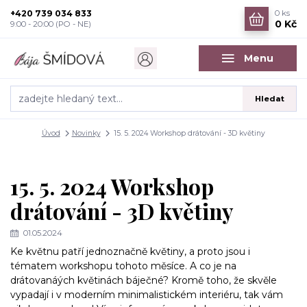
+420 739 034 833
0
ks
0 Kč
9:00 - 20:00 (PO - NE)
Menu
Hledat
Úvod
Novinky
15. 5. 2024 Workshop drátování - 3D květiny
15. 5. 2024 Workshop
drátování - 3D květiny
01.05.2024
Ke květnu patří jednoznačně květiny, a proto jsou i
tématem workshopu tohoto měsíce. A co je na
drátovanáých květinách báječné? Kromě toho, že skvěle
vypadají i v moderním minimalistickém interiéru, tak vám