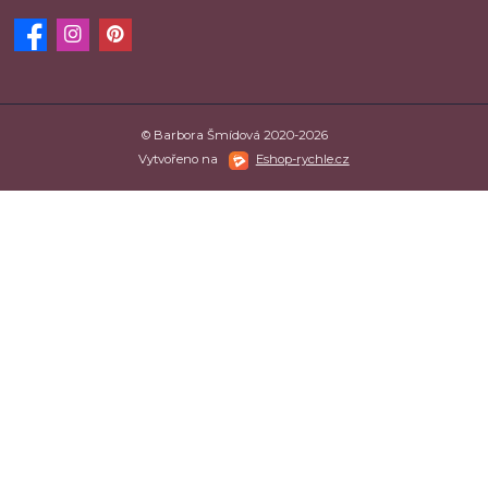
© Barbora Šmídová 2020-2026
Vytvořeno na
Eshop-rychle.cz