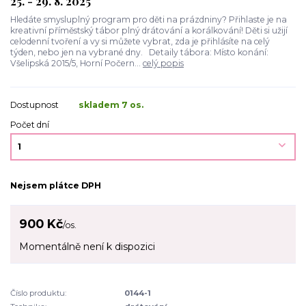
25. - 29. 8. 2025
Hledáte smysluplný program pro děti na prázdniny? Přihlaste je na
kreativní příměstský tábor plný drátování a korálkování! Děti si užijí
celodenní tvoření a vy si můžete vybrat, zda je přihlásíte na celý
týden, nebo jen na vybrané dny. Detaily tábora: Místo konání:
Všelipská 2015/5, Horní Počern...
celý popis
Dostupnost
skladem 7 os.
Počet dní
Nejsem plátce DPH
900 Kč
/
os.
Momentálně není k dispozici
Číslo produktu:
0144-1