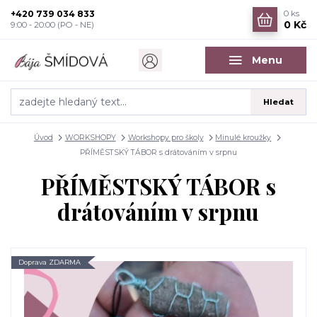
+420 739 034 833
0
ks
0 Kč
9:00 - 20:00 (PO - NE)
Menu
Hledat
Úvod
WORKSHOPY
Workshopy pro školy
Minulé kroužky
PŘÍMĚSTSKÝ TÁBOR s drátováním v srpnu
PŘÍMĚSTSKÝ TÁBOR s
drátováním v srpnu
Doprava ZDARMA