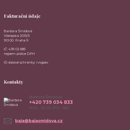
Fakturační údaje
Barbora Šmídová
Všelipská 2015/5
193 00 Praha 9
IČ: 439 02 685
nejsem plátce DPH
ID datové schránky: rvvgsev
Kontakty
Barbora Šmídová
+420 739 034 833
9:00 - 20:00 (PO - NE)
baja@bajasmidova.cz