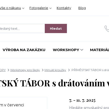
Vše o nákupu
Fotogalerie
Kontakty
Blog
Hledat
VÝROBA NA ZAKÁZKU
WORKSHOPY
MATERIÁL
OPY
Workshopy pro školy
Minulé kroužky
PŘÍMĚSTSKÝ TÁBOR s drát
KÝ TÁBOR s drátováním v
7. - 11. 7. 2025
Hledáte smysluplný prog