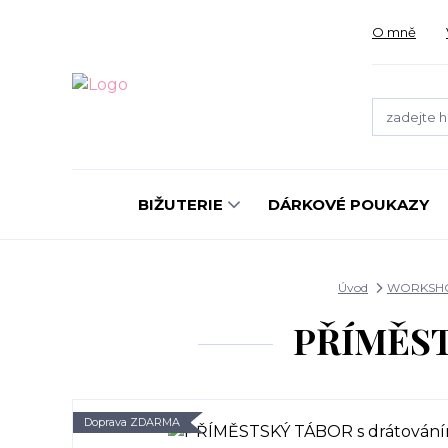
O mně
BIŽUTERIE
DÁRKOVÉ POUKAZY
Úvod
WORKSH
PŘÍMĚSTS
Doprava ZDARMA