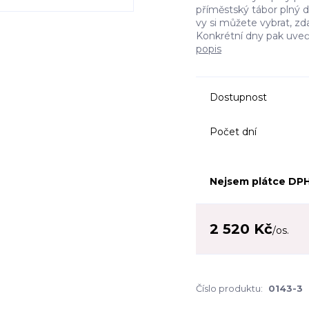
příměstský tábor plný dr
vy si můžete vybrat, zda
Konkrétní dny pak uveď
popis
Dostupnost
Počet dní
Nejsem plátce DP
2 520 Kč
/
os.
Číslo produktu:
0143-3