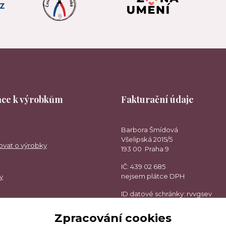
ce k výrobkům
Fakturační údaje
Barbora Šmídová
Všelipská 2015/5
ovat o výrobky
193 00 Praha 9
IČ: 439 02 685
nejsem plátce DPH
y
ID datové schránky: rvvgsev
Zpracování cookies