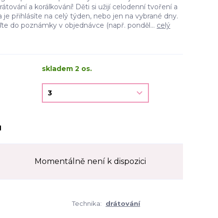
átování a korálkování! Děti si užijí celodenní tvoření a
 je přihlásíte na celý týden, nebo jen na vybrané dny.
te do poznámky v objednávce (např. ponděl...
celý
skladem 2 os.
H
Momentálně není k dispozici
Technika:
drátování