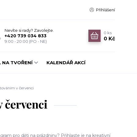
Přihlášení
Nevíte si rady? Zavolejte.
0
ks
+420 739 034 833
0 Kč
9:00 - 20:00 (PO - NE)
 NA TVOŘENÍ
KALENDÁŘ AKCÍ
ováním v červenci
 červenci
ram pro děti na prázdniny? Přihlaste je na kreativní