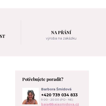
NA PŘÁNÍ
OST
výroba na zakázku
m
Potřebujete poradit?
Barbora Šmídová
+420 739 034 833
9:00 - 20:00 (PO - NE)
baja@bajasmidova.cz