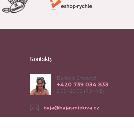
Kontakty
Barbora Šmídová
+420 739 034 833
9:00 - 20:00 (PO - NE)
baja@bajasmidova.cz