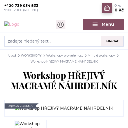
+420 739 034 833
0
ks
0 Kč
9:00 - 20:00 (PO - NE)
Menu
Hledat
Úvod
WORKSHOPY
Workshopy pro veřejnost
Minulé workshopy
Workshop HŘEJIVÝ MACRAMÉ NÁHRDELNÍK
Workshop HŘEJIVÝ
MACRAMÉ NÁHRDELNÍK
Doprava ZDARMA