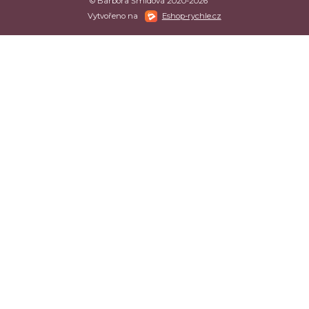
© Barbora Šmídová 2020-2026
Vytvořeno na
Eshop-rychle.cz