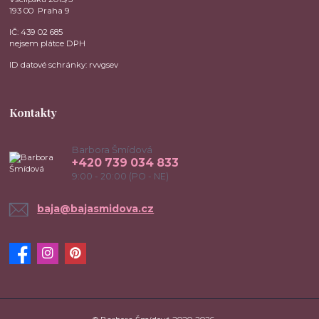
193 00 Praha 9
IČ: 439 02 685
nejsem plátce DPH
ID datové schránky: rvvgsev
Kontakty
Barbora Šmídová
+420 739 034 833
9:00 - 20:00 (PO - NE)
baja@bajasmidova.cz