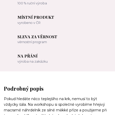
100 % ruční výroba
MÍSTNÍ PRODUKT
vyrobeno v ČR
SLEVA ZA VĚRNOST
věrnostní program
NA PŘÁNÍ
výroba na zakázku
Podrobný popis
Pokud hledáte něco teplejšího na krk, nemusí to být
vždycky šála. Na workshopu si společně vyrobíme hřejivý
macramé náhrdelník ze silné měkké příze a použijeme při