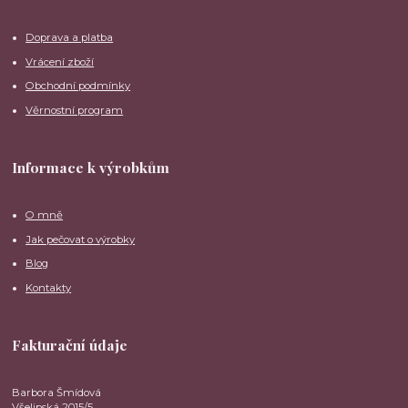
Doprava a platba
Vrácení zboží
Obchodní podmínky
Věrnostní program
Informace k výrobkům
O mně
Jak pečovat o výrobky
Blog
Kontakty
Fakturační údaje
Barbora Šmídová
Všelipská 2015/5