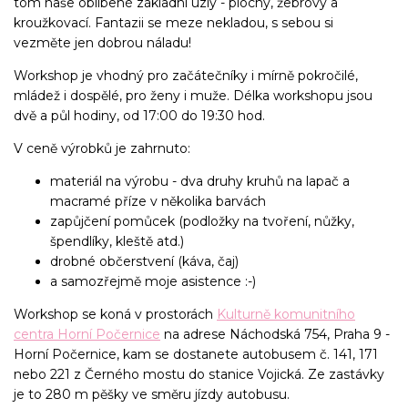
tom naše oblíbené základní uzly - plochý, žebrový a
kroužkovací. Fantazii se meze nekladou, s sebou si
vezměte jen dobrou náladu!
Workshop je vhodný pro začátečníky i mírně pokročilé,
mládež i dospělé, pro ženy i muže. Délka workshopu jsou
dvě a půl hodiny, od 17:00 do 19:30 hod.
V ceně výrobků je zahrnuto:
materiál na výrobu - dva druhy kruhů na lapač a
macramé příze v několika barvách
zapůjčení pomůcek (podložky na tvoření, nůžky,
špendlíky, kleště atd.)
drobné občerstvení (káva, čaj)
a samozřejmě moje asistence :-)
Workshop se koná v prostorách
Kulturně komunitního
centra Horní Počernice
na adrese Náchodská 754, Praha 9 -
Horní Počernice, kam se dostanete autobusem č. 141, 171
nebo 221 z Černého mostu do stanice Vojická. Ze zastávky
je to 280 m pěšky ve směru jízdy autobusu.