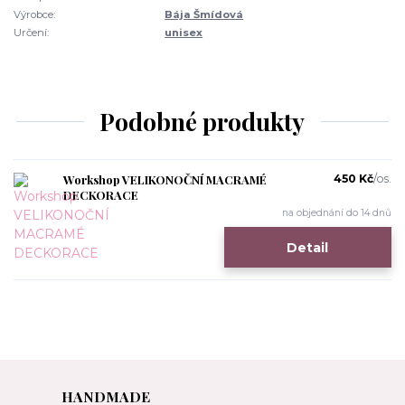
Výrobce:
Bája Šmídová
Určení:
unisex
Podobné produkty
Workshop VELIKONOČNÍ MACRAMÉ
450 Kč
/
os.
DECKORACE
na objednání do 14 dnů
Detail
HANDMADE