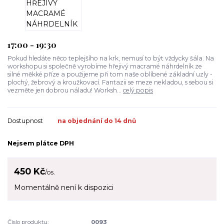
17:00 - 19:30
Pokud hledáte něco teplejšího na krk, nemusí to být vždycky šála. Na
workshopu si společně vyrobíme hřejivý macramé náhrdelník ze
silné měkké příze a použijeme při tom naše oblíbené základní uzly -
plochý, žebrový a kroužkovací. Fantazii se meze nekladou, s sebou si
vezměte jen dobrou náladu! Worksh...
celý popis
Dostupnost
na objednání do 14 dnů
Nejsem plátce DPH
450 Kč
/
os.
Momentálně není k dispozici
Číslo produktu:
0093