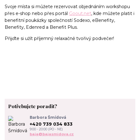
Svoje místa si můžete rezervovat objednáním workshopu
přes e-shop nebo přes portál
Goout.net
, kde můžete platit i
benefitní poukázky společností Sodexo, eBenefity,
Benefity, Edenred a Benefit Plus.
Přijďte si užít příjemný relaxačně tvořivý podvečer!
Potřebujete poradit?
Barbora Šmídová
+420 739 034 833
9:00 - 20:00 (PO - NE)
baja@bajasmidova.cz