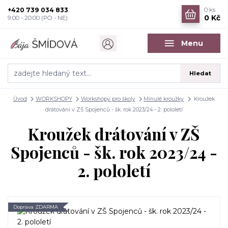
+420 739 034 833
0
ks
0 Kč
9:00 - 20:00 (PO - NE)
Menu
Hledat
Úvod
WORKSHOPY
Workshopy pro školy
Minulé kroužky
Kroužek
drátování v ZŠ Spojenců - šk. rok 2023/24 - 2. pololetí
Kroužek drátování v ZŠ
Spojenců - šk. rok 2023/24 -
2. pololetí
Doprava ZDARMA