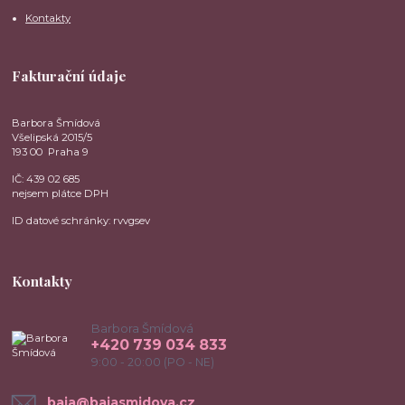
Kontakty
Fakturační údaje
Barbora Šmídová
Všelipská 2015/5
193 00 Praha 9
IČ: 439 02 685
nejsem plátce DPH
ID datové schránky: rvvgsev
Kontakty
Barbora Šmídová
+420 739 034 833
9:00 - 20:00 (PO - NE)
baja@bajasmidova.cz