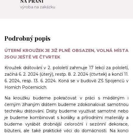
NA PŘÁNÍ
výroba na zakázku
Podrobný popis
ÚTERNÍ KROUŽEK JE JIŽ PLNĚ OBSAZEN, VOLNÁ MÍSTA
JSOU JEŠTĚ VE ČTVRTEK
Kroužek drátování v 2. pololetí zahrnuje 17 lekcí za pololetí,
začíná 6. 2. 2024 (úterý), restp. 8. 2. 2024 (čtvrtek) a končí 11.
6. 2024, resp. 13. 6. 2024. Koná se v budově ZŠ Spojenců v
Horních Počernicích.
Na kroužku budeme pokračovat v práci s měděným i
černým žíhaným drátem budeme zdokonalovat samotnou
techniku drátování. Dráty budeme využívat samotné nebo
je budeme kombinovat s korálky a přírodními materiály a
budeme vyrábět drobnější celoroční i sezónní dekorace,
bižuterii, ale také praktické věci do domácnosti. Na konci