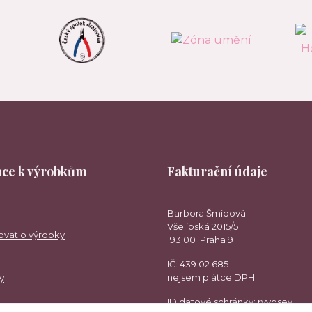
ce k výrobkům
Fakturační údaje
Barbora Šmídová
Všelipská 2015/5
ovat o výrobky
193 00 Praha 9
IČ: 439 02 685
nejsem plátce DPH
y
ID datové schránky: rvvgsev