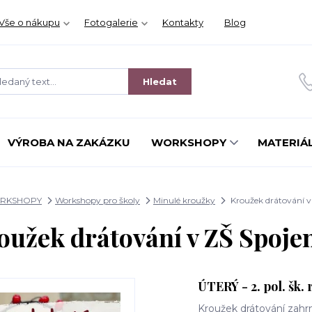
Vše o nákupu
Fotogalerie
Kontakty
Blog
Hledat
VÝROBA NA ZAKÁZKU
WORKSHOPY
MATERIÁL
RKSHOPY
Workshopy pro školy
Minulé kroužky
Kroužek drátování v
oužek drátování v ZŠ Spoje
ÚTERÝ - 2. pol. šk. 
Kroužek drátování zahrnu