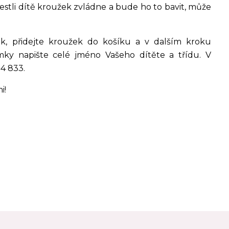
 jestli dítě kroužek zvládne a bude ho to bavit, může
ek, přidejte kroužek do košíku a v dalším kroku
mky napište celé jméno Vašeho dítěte a třídu. V
34 833.
i!