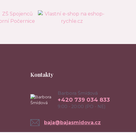
Kontakty
Barbora Šmídová
+420 739 034 833
9:00 - 20:00 (PO - NE)
baja@bajasmidova.cz