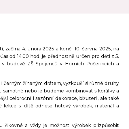
í, začíná 4. února 2025 a končí 10. června 2025, na
0. Čas od 14:00 hod. je přednostně určen pro děti z 5.
se v budově ZŠ Spojenců v Horních Počernicích a
.
 i černým žíhaným drátem, vyzkouší si různé druhy
at samotné nebo je budeme kombinovat s korálky a
í celoroční i sezónní dekorace, bižuterii, ale také
é lekce si dítě odnese hotový výrobek, materiál a
ou šikovné a vždy je možnost výrobek přizpůsobit