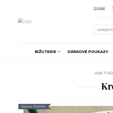
O mně
BIŽUTERIE
DÁRKOVÉ POUKAZY
Úvod
WO
Kr
Doprava ZDARMA