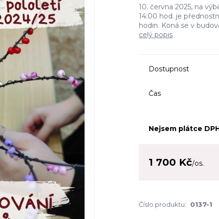
10. června 2025, na výbě
14:00 hod. je přednostně
hodin. Koná se v budov
celý popis
Dostupnost
Čas
Nejsem plátce DP
1 700 Kč
/
os.
Číslo produktu:
0137-1