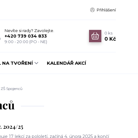
Přihlášení
Nevíte si rady? Zavolejte.
0
ks
+420 739 034 833
0 Kč
9:00 - 20:00 (PO - NE)
 NA TVOŘENÍ
KALENDÁŘ AKCÍ
 ZŠ Spojenců
nců
r. 2024/25
je 17 lekcí za pololetí, začíná 4. února 2025 a končí