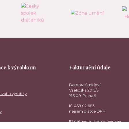
ce k výrobkům
Fakturační údaje
Barbora Šmídová
Všelipská 2015/5
ovat o výrobky
193 00 Praha 9
IČ: 439 02 685
nejsem plátce DPH
y
ID datové schránky: rvvgsev