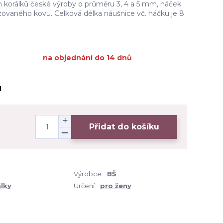
 korálků české výroby o průměru 3, 4 a 5 mm, háček
izovaného kovu. Celková délka náušnice vč. háčku je 8
na objednání do 14 dnů
H
Přidat do košíku
Výrobce:
BŠ
lky
Určení:
pro ženy