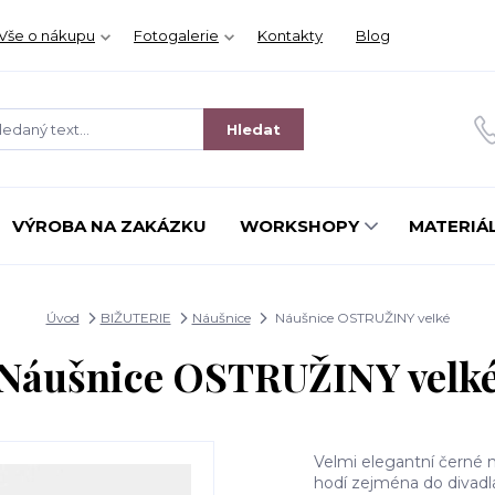
Vše o nákupu
Fotogalerie
Kontakty
Blog
Hledat
VÝROBA NA ZAKÁZKU
WORKSHOPY
MATERIÁL
Úvod
BIŽUTERIE
Náušnice
Náušnice OSTRUŽINY velké
Náušnice OSTRUŽINY velk
Velmi elegantní černé 
hodí zejména do divadla