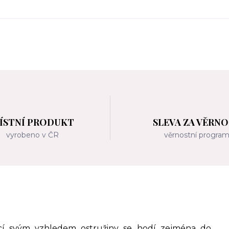
ÍSTNÍ PRODUKT
SLEVA ZA VĚRN
vyrobeno v ČR
věrnostní progra
ící svým vzhledem ostružiny se hodí zejména do