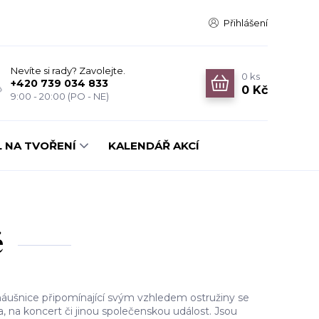
Přihlášení
Nevíte si rady? Zavolejte.
0
ks
+420 739 034 833
0 Kč
9:00 - 20:00 (PO - NE)
 NA TVOŘENÍ
KALENDÁŘ AKCÍ
é
náušnice připomínající svým vzhledem ostružiny se
, na koncert či jinou společenskou událost. Jsou