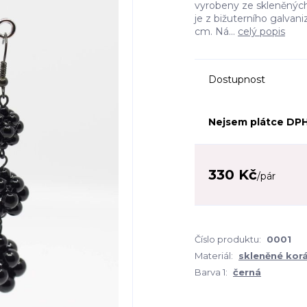
vyrobeny ze skleněných
je z bižuterního galvan
cm. Ná...
celý popis
Dostupnost
Nejsem plátce DP
330 Kč
/
pár
Číslo produktu:
0001
Materiál:
skleněné korá
Barva 1:
černá