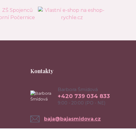
Kontakty
Barbora Šmídová
+420 739 034 833
9:00 - 20:00 (PO - NE)
baja@bajasmidova.cz