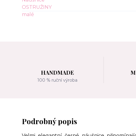
HANDMADE
M
100 % ruční výroba
Podrobný popis
Velmi elegantní černé náušnice připomínaj