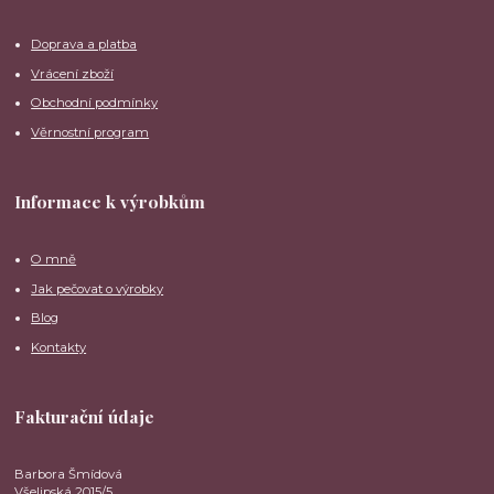
Doprava a platba
Vrácení zboží
Obchodní podmínky
Věrnostní program
Informace k výrobkům
O mně
Jak pečovat o výrobky
Blog
Kontakty
Fakturační údaje
Barbora Šmídová
Všelipská 2015/5