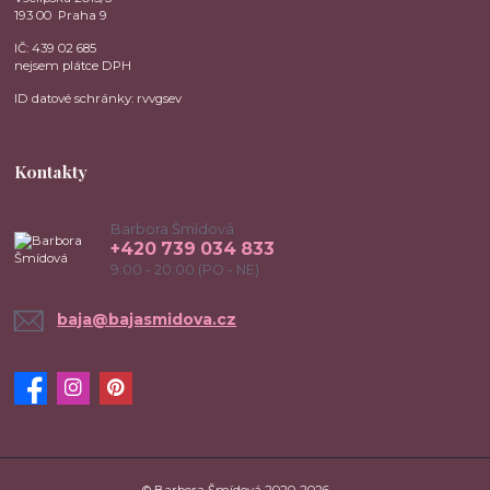
193 00 Praha 9
IČ: 439 02 685
nejsem plátce DPH
ID datové schránky: rvvgsev
Kontakty
Barbora Šmídová
+420 739 034 833
9:00 - 20:00 (PO - NE)
baja@bajasmidova.cz
© Barbora Šmídová 2020-2026