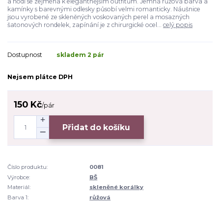
a hodí se zejména k elegantnějším outfitům. Jemná růžová barva a
kamínky s barevnými odlesky působí velmi romanticky. Náušnice
jsou vyrobené ze skleněných voskovaných perel a mosazných
šatonových rondelek, zapínání je z chirurgické ocel...
celý popis
Dostupnost
skladem 2 pár
Nejsem plátce DPH
150 Kč
/
pár
Přidat do košíku
Číslo produktu:
0081
Výrobce:
BŠ
Materiál:
skleněné korálky
Barva 1:
růžová