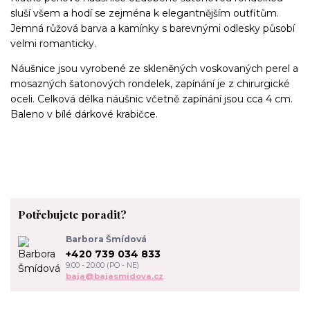
sluší všem a hodí se zejména k elegantnějším outfitům.
Jemná růžová barva a kamínky s barevnými odlesky působí
velmi romanticky.
Náušnice jsou vyrobené ze skleněných voskovaných perel a
mosazných šatonových rondelek, zapínání je z chirurgické
oceli. Celková délka náušnic včetně zapínání jsou cca 4 cm.
Baleno v bílé dárkové krabičce.
Potřebujete poradit?
Barbora Šmídová
+420 739 034 833
9:00 - 20:00 (PO - NE)
baja@bajasmidova.cz