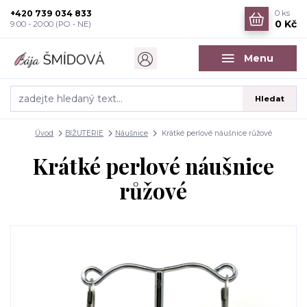
+420 739 034 833
0
ks
0 Kč
9:00 - 20:00 (PO - NE)
Menu
Hledat
Úvod
BIŽUTERIE
Náušnice
Krátké perlové náušnice růžové
Krátké perlové náušnice
růžové