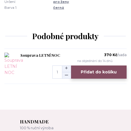
Určení:
pro ženy
Barva 1:
černá
Podobné produkty
Souprava LETNÍ NOC
370 Kč
/
sada
na objednání do 14 dnů
Přidat do košíku
HANDMADE
100 % ruční výroba