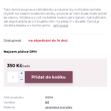
Tato černá souprava náhrdelníku a náušnic by rozhodně neměla
chybět na Vašem toaletním stolku, protože se Vám bude hodit téměř
ke všemu. Můžete si ji vzít na běžné nošení jak k šatům, tak k džínám,
ale stejně dobře se s ní budete cítit i na plese či v divadle. Černá je
zkrátka klasika a v tomto jemn...
celý popis
Dostupnost
na objednání do 14 dnů
Nejsem plátce DPH
350 Kč
/
sada
Přidat do košíku
Číslo produktu:
0004
Výrobce:
BŠ
Materiál:
skleněné korálky