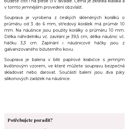
budete cítit i na plese či v divadle. Černá je zkrátka klasika a
v tomto jemnějším provedení obzvlášť.
Souprava je vyrobena z českých skleněných korálků o
průměru od 3 do 6 mm, středový korálek má průměr 10
mm. Na náušnice jsou použity korálky o průměru 10 mm.
Délka náhrdelníku vč. zavírání je 39,5 cm, délka náušnic vč.
háčku 3,3 cm. Zapínání i náušnicové háčky jsou z
galvanizovaného bižuterního kovu.
Souprava je balena v bílé papírové krabičce s jemným
květinovým vzorem, ve které můžete soupravu bezpečně
skladovat nebo darovat. Součástí balení jsou dva páry
silikonových zarážek na náušnice.
Potřebujete poradit?