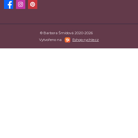
© Barbora Šmídová 2020-2026
Vytvořeno na
Eshop-rychle.cz