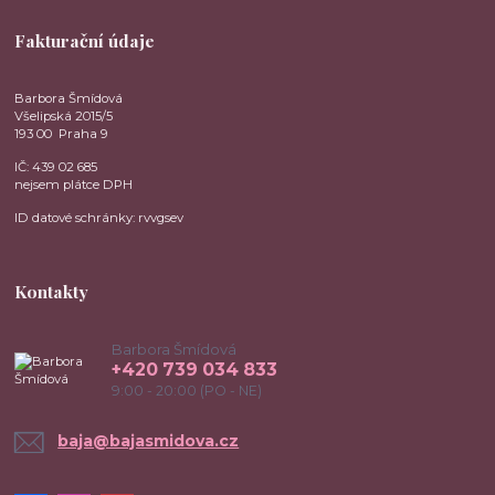
Fakturační údaje
Barbora Šmídová
Všelipská 2015/5
193 00 Praha 9
IČ: 439 02 685
nejsem plátce DPH
ID datové schránky: rvvgsev
Kontakty
Barbora Šmídová
+420 739 034 833
9:00 - 20:00 (PO - NE)
baja@bajasmidova.cz