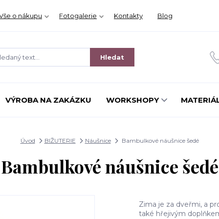
Vše o nákupu
Fotogalerie
Kontakty
Blog
Hledat
VÝROBA NA ZAKÁZKU
WORKSHOPY
MATERIÁL
Úvod
BIŽUTERIE
Náušnice
Bambulkové náušnice šedé
Bambulkové náušnice šedé
Zima je za dveřmi, a pr
také hřejivým doplňke