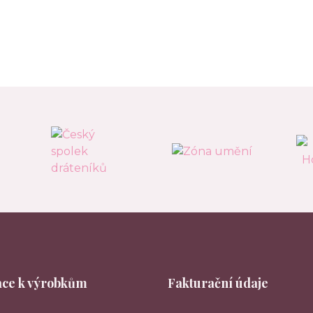
ce k výrobkům
Fakturační údaje