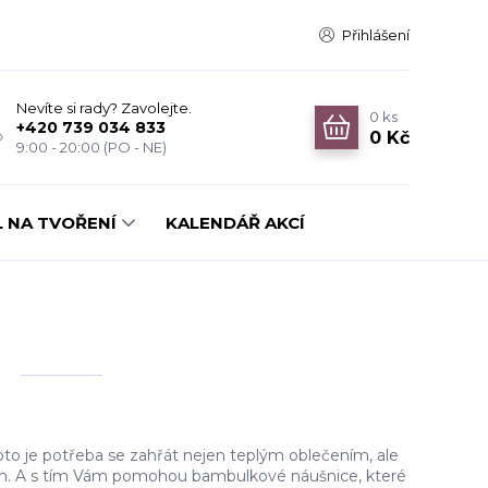
Přihlášení
Nevíte si rady? Zavolejte.
0
ks
+420 739 034 833
0 Kč
9:00 - 20:00 (PO - NE)
 NA TVOŘENÍ
KALENDÁŘ AKCÍ
oto je potřeba se zahřát nejen teplým oblečením, ale
m. A s tím Vám pomohou bambulkové náušnice, které