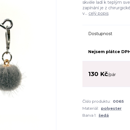
skvěle ladí k teplým sv
zapínání je z chirurgic
v...
celý popis
Dostupnost
Nejsem plátce DP
130 Kč
/
pár
Číslo produktu:
0065
Materiál:
polyester
Barva 1:
šedá