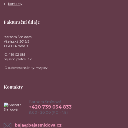
Kontakty
Fakturační údaje
Barbora Šmídová
Všelipská 2015/5
193 00 Praha 9
IČ: 439 02 685
nejsem plátce DPH
ID datové schránky: rvvgsev
Kontakty
Barbora Šmídová
+420 739 034 833
9:00 - 20:00 (PO - NE)
baja@bajasmidova.cz