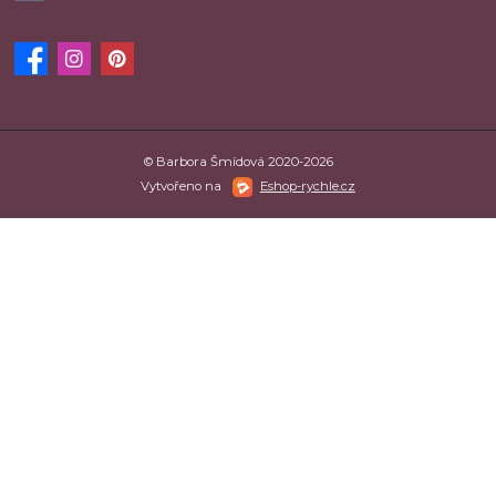
© Barbora Šmídová 2020-2026
Vytvořeno na
Eshop-rychle.cz