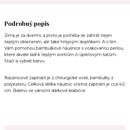
Podrobný popis
Zima je za dveřmi, a proto je potřeba se zahřát nejen
teplým oblečením, ale také hřejivým doplňkem. A s tím
Vám pomohou bambulkové náušnice s voskovanou perlou,
které skvěle ladí k teplým svetrům či úpletovým šatům.
Stačí si vybrat barvu.
Náušnicové zapínání je z chirurgické oceli, bambulky z
polyesteru. Celková délka náušnic včetně zapínání je cca 4,5
cm. Baleno ve vánoční dárkové krabičce.