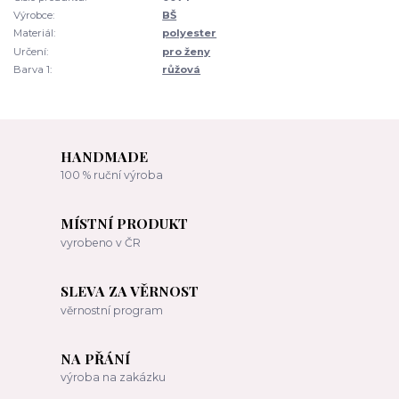
Výrobce:
BŠ
Materiál:
polyester
Určení:
pro ženy
Barva 1:
růžová
HANDMADE
100 % ruční výroba
MÍSTNÍ PRODUKT
vyrobeno v ČR
SLEVA ZA VĚRNOST
věrnostní program
NA PŘÁNÍ
výroba na zakázku