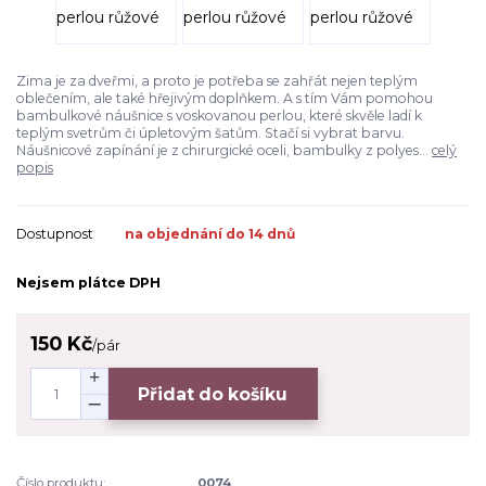
Zima je za dveřmi, a proto je potřeba se zahřát nejen teplým
oblečením, ale také hřejivým doplňkem. A s tím Vám pomohou
bambulkové náušnice s voskovanou perlou, které skvěle ladí k
teplým svetrům či úpletovým šatům. Stačí si vybrat barvu.
Náušnicové zapínání je z chirurgické oceli, bambulky z polyes...
celý
popis
Dostupnost
na objednání do 14 dnů
Nejsem plátce DPH
150 Kč
/
pár
Přidat do košíku
Číslo produktu:
0074