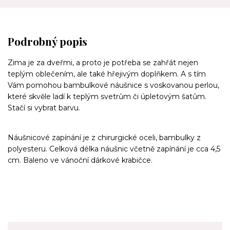
Podrobný popis
Zima je za dveřmi, a proto je potřeba se zahřát nejen
teplým oblečením, ale také hřejivým doplňkem. A s tím
Vám pomohou bambulkové náušnice s voskovanou perlou,
které skvěle ladí k teplým svetrům či úpletovým šatům.
Stačí si vybrat barvu.
Náušnicové zapínání je z chirurgické oceli, bambulky z
polyesteru. Celková délka náušnic včetně zapínání je cca 4,5
cm. Baleno ve vánoční dárkové krabičce.