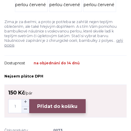
Zima je za dveřmi, a proto je potřeba se zahřát nejen teplým
oblečením, ale také hřejivým doplňkem. A s tím Vám pomohou
bambulkové náušnice s voskovanou perlou, které skvěle ladí k
teplým svetrům či úpletovým šatům. Stačí si vybrat barvu.
Náušnicové zapínání je z chirurgické oceli, bambulky z polyes...
celý
popis
Dostupnost
na objednání do 14 dnů
Nejsem plátce DPH
150 Kč
/
pár
Přidat do košíku
Číslo produktu:
0073