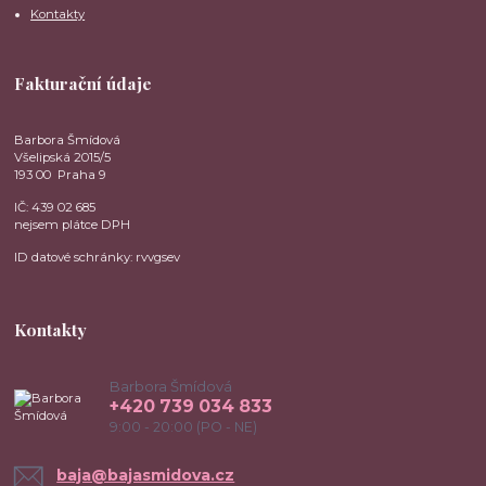
Kontakty
Fakturační údaje
Barbora Šmídová
Všelipská 2015/5
193 00 Praha 9
IČ: 439 02 685
nejsem plátce DPH
ID datové schránky: rvvgsev
Kontakty
Barbora Šmídová
+420 739 034 833
9:00 - 20:00 (PO - NE)
baja@bajasmidova.cz