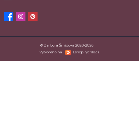
© Barbora Šmídová 2020-2026
Vytvořeno na
Eshop-rychle.cz