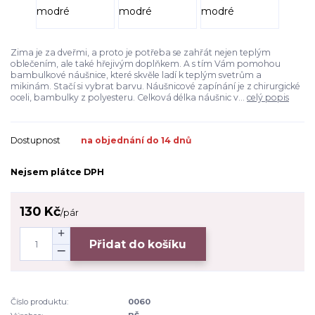
Zima je za dveřmi, a proto je potřeba se zahřát nejen teplým
oblečením, ale také hřejivým doplňkem. A s tím Vám pomohou
bambulkové náušnice, které skvěle ladí k teplým svetrům a
mikinám. Stačí si vybrat barvu. Náušnicové zapínání je z chirurgické
oceli, bambulky z polyesteru. Celková délka náušnic v...
celý popis
Dostupnost
na objednání do 14 dnů
Nejsem plátce DPH
130 Kč
/
pár
Přidat do košíku
Číslo produktu:
0060