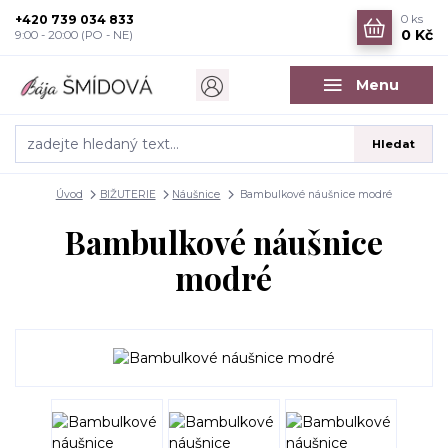
+420 739 034 833
0
ks
0 Kč
9:00 - 20:00 (PO - NE)
Menu
Hledat
Úvod
BIŽUTERIE
Náušnice
Bambulkové náušnice modré
Bambulkové náušnice
modré