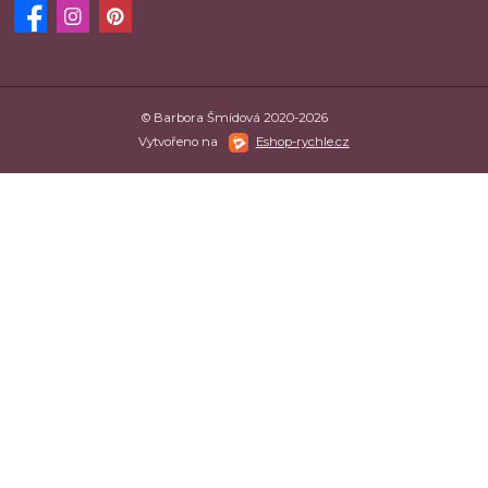
© Barbora Šmídová 2020-2026
Vytvořeno na
Eshop-rychle.cz