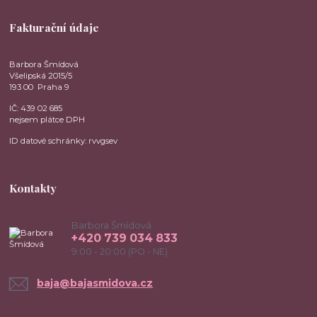
Fakturační údaje
Barbora Šmídová
Všelipská 2015/5
193 00 Praha 9
IČ: 439 02 685
nejsem plátce DPH
ID datové schránky: rvvgsev
Kontakty
Barbora Šmídová
+420 739 034 833
9:00 - 20:00 (PO - NE)
baja@bajasmidova.cz