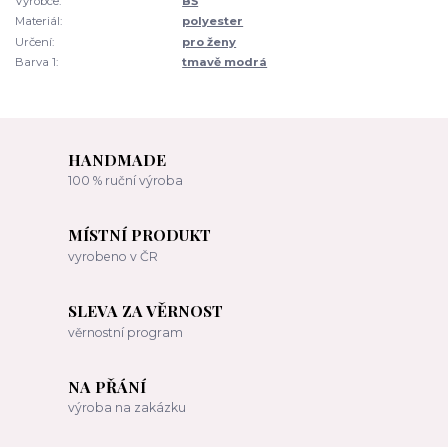
Výrobce:
BŠ
Materiál:
polyester
Určení:
pro ženy
Barva 1:
tmavě modrá
HANDMADE
100 % ruční výroba
MÍSTNÍ PRODUKT
vyrobeno v ČR
SLEVA ZA VĚRNOST
věrnostní program
NA PŘÁNÍ
výroba na zakázku