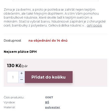
Zima je za dveřmi, a proto je potřeba se zahřát nejen teplým
oblečením, ale také hřejivým doplňkem. A s tím Vám pomohou
bambulkové náušnice, které skvěle ladí k teplým svetrům a
mikinám. Stačí si vybrat barvu. Náušnicové zapínání je z chirurgické
oceli, bambulky z polyesteru. Celková délka náušnic v...
celý popis
Dostupnost
na objednání do 14 dnů
Nejsem plátce DPH
130 Kč
/
pár
Přidat do košíku
Číslo produktu:
0067
Výrobce:
BŠ
Materiál:
polyester