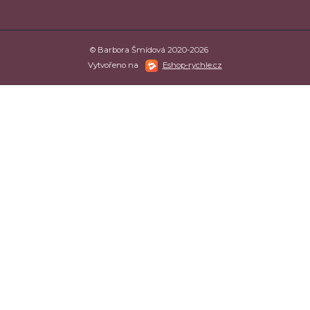
© Barbora Šmídová 2020-2026
Vytvořeno na
Eshop-rychle.cz