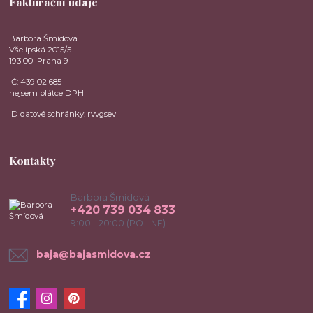
Fakturační údaje
Barbora Šmídová
Všelipská 2015/5
193 00 Praha 9
IČ: 439 02 685
nejsem plátce DPH
ID datové schránky: rvvgsev
Kontakty
Barbora Šmídová
+420 739 034 833
9:00 - 20:00 (PO - NE)
baja@bajasmidova.cz